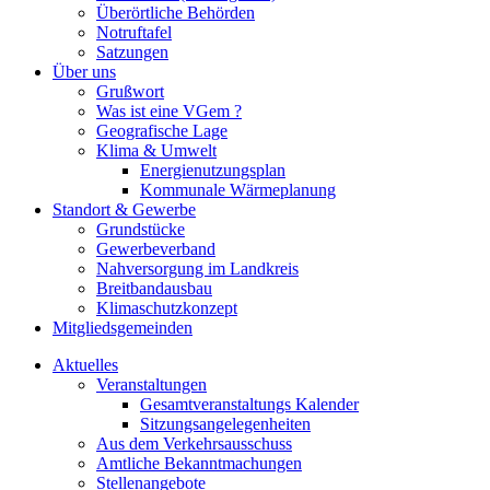
Überörtliche Behörden
Notruftafel
Satzungen
Über uns
Grußwort
Was ist eine VGem ?
Geografische Lage
Klima & Umwelt
Energienutzungsplan
Kommunale Wärmeplanung
Standort & Gewerbe
Grundstücke
Gewerbeverband
Nahversorgung im Landkreis
Breitbandausbau
Klimaschutzkonzept
Mitgliedsgemeinden
Aktuelles
Veranstaltungen
Gesamtveranstaltungs Kalender
Sitzungsangelegenheiten
Aus dem Verkehrsausschuss
Amtliche Bekanntmachungen
Stellenangebote