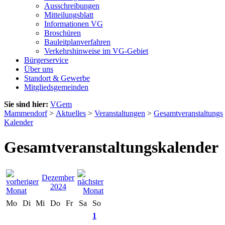
Ausschreibungen
Mitteilungsblatt
Informationen VG
Broschüren
Bauleitplanverfahren
Verkehrshinweise im VG-Gebiet
Bürgerservice
Über uns
Standort & Gewerbe
Mitgliedsgemeinden
Sie sind hier:
VGem
Mammendorf
>
Aktuelles
>
Veranstaltungen
>
Gesamtveranstaltungs
Kalender
Gesamtveranstaltungskalender
Dezember
2024
Mo
Di
Mi
Do
Fr
Sa
So
1