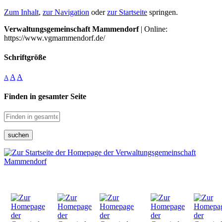
Zum Inhalt
,
zur Navigation
oder
zur Startseite
springen.
Verwaltungsgemeinschaft Mammendorf
| Online:
https://www.vgmammendorf.de/
Schriftgröße
A
A
A
Finden in gesamter Seite
suchen