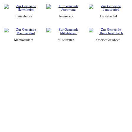
Hattenhofen
Jesenwang
Landsberied
Mammendorf
Mittelstetten
Oberschweinbach