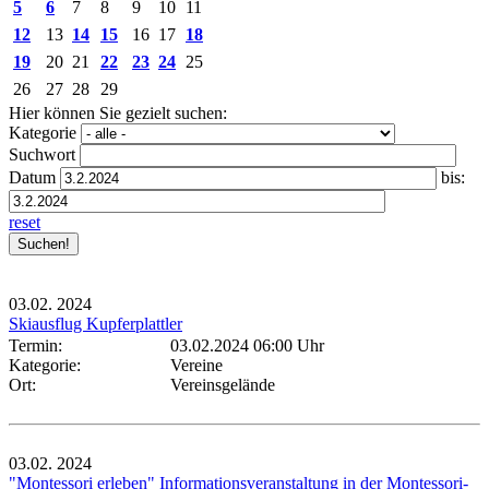
5
6
7
8
9
10
11
12
13
14
15
16
17
18
19
20
21
22
23
24
25
26
27
28
29
Hier können Sie gezielt suchen:
Kategorie
Suchwort
Datum
bis:
reset
03.02.
2024
Skiausflug Kupferplattler
Termin:
03.02.2024 06:00 Uhr
Kategorie:
Vereine
Ort:
Vereinsgelände
03.02.
2024
"Montessori erleben" Informationsveranstaltung in der Montessori-