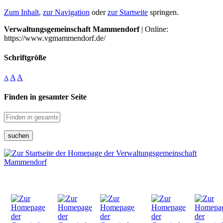
Zum Inhalt
,
zur Navigation
oder
zur Startseite
springen.
Verwaltungsgemeinschaft Mammendorf
| Online:
https://www.vgmammendorf.de/
Schriftgröße
A
A
A
Finden in gesamter Seite
suchen