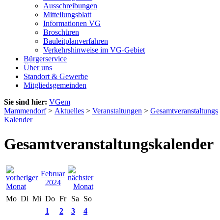
Ausschreibungen
Mitteilungsblatt
Informationen VG
Broschüren
Bauleitplanverfahren
Verkehrshinweise im VG-Gebiet
Bürgerservice
Über uns
Standort & Gewerbe
Mitgliedsgemeinden
Sie sind hier:
VGem
Mammendorf
>
Aktuelles
>
Veranstaltungen
>
Gesamtveranstaltungs
Kalender
Gesamtveranstaltungskalender
Februar
2024
Mo
Di
Mi
Do
Fr
Sa
So
1
2
3
4