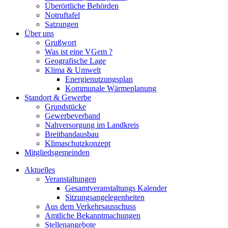
Überörtliche Behörden
Notruftafel
Satzungen
Über uns
Grußwort
Was ist eine VGem ?
Geografische Lage
Klima & Umwelt
Energienutzungsplan
Kommunale Wärmeplanung
Standort & Gewerbe
Grundstücke
Gewerbeverband
Nahversorgung im Landkreis
Breitbandausbau
Klimaschutzkonzept
Mitgliedsgemeinden
Aktuelles
Veranstaltungen
Gesamtveranstaltungs Kalender
Sitzungsangelegenheiten
Aus dem Verkehrsausschuss
Amtliche Bekanntmachungen
Stellenangebote