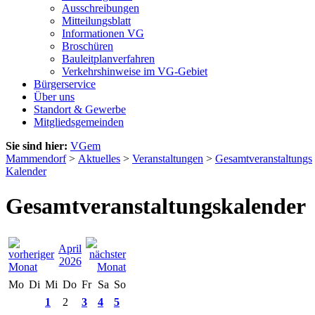
Ausschreibungen
Mitteilungsblatt
Informationen VG
Broschüren
Bauleitplanverfahren
Verkehrshinweise im VG-Gebiet
Bürgerservice
Über uns
Standort & Gewerbe
Mitgliedsgemeinden
Sie sind hier:
VGem
Mammendorf
>
Aktuelles
>
Veranstaltungen
>
Gesamtveranstaltungs
Kalender
Gesamtveranstaltungskalender
April
2026
Mo
Di
Mi
Do
Fr
Sa
So
1
2
3
4
5