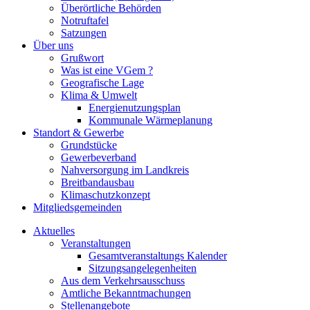
Überörtliche Behörden
Notruftafel
Satzungen
Über uns
Grußwort
Was ist eine VGem ?
Geografische Lage
Klima & Umwelt
Energienutzungsplan
Kommunale Wärmeplanung
Standort & Gewerbe
Grundstücke
Gewerbeverband
Nahversorgung im Landkreis
Breitbandausbau
Klimaschutzkonzept
Mitgliedsgemeinden
Aktuelles
Veranstaltungen
Gesamtveranstaltungs Kalender
Sitzungsangelegenheiten
Aus dem Verkehrsausschuss
Amtliche Bekanntmachungen
Stellenangebote