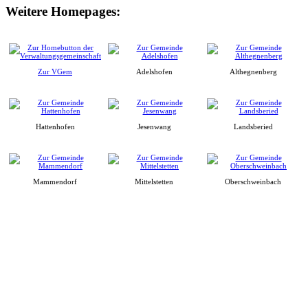
Weitere Homepages:
Zur VGem
Adelshofen
Althegnenberg
Hattenhofen
Jesenwang
Landsberied
Mammendorf
Mittelstetten
Oberschweinbach