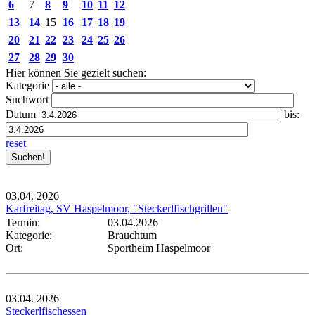
6
7
8
9
10
11
12
13
14
15
16
17
18
19
20
21
22
23
24
25
26
27
28
29
30
Hier können Sie gezielt suchen:
Kategorie
Suchwort
Datum
bis:
reset
03.04.
2026
Karfreitag, SV Haspelmoor, "Steckerlfischgrillen"
Termin:
03.04.2026
Kategorie:
Brauchtum
Ort:
Sportheim Haspelmoor
03.04.
2026
Steckerlfischessen