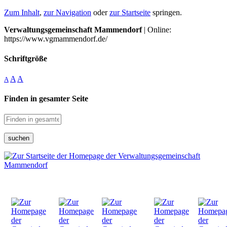
Zum Inhalt
,
zur Navigation
oder
zur Startseite
springen.
Verwaltungsgemeinschaft Mammendorf
| Online:
https://www.vgmammendorf.de/
Schriftgröße
A
A
A
Finden in gesamter Seite
suchen