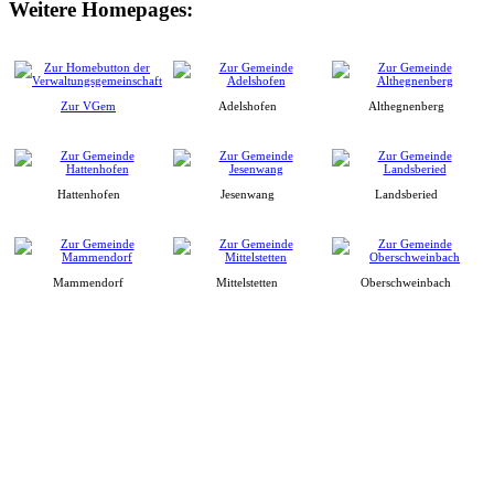
Weitere Homepages:
Zur VGem
Adelshofen
Althegnenberg
Hattenhofen
Jesenwang
Landsberied
Mammendorf
Mittelstetten
Oberschweinbach