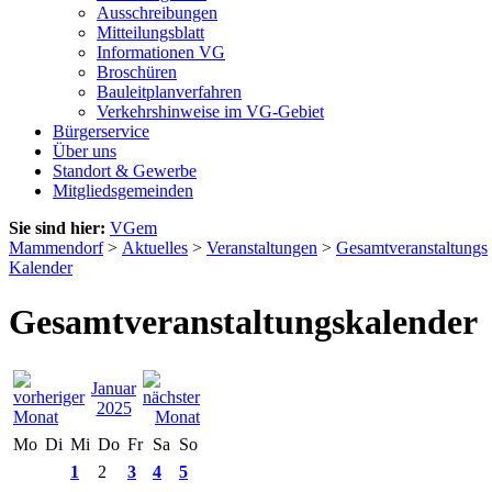
Ausschreibungen
Mitteilungsblatt
Informationen VG
Broschüren
Bauleitplanverfahren
Verkehrshinweise im VG-Gebiet
Bürgerservice
Über uns
Standort & Gewerbe
Mitgliedsgemeinden
Sie sind hier:
VGem
Mammendorf
>
Aktuelles
>
Veranstaltungen
>
Gesamtveranstaltungs
Kalender
Gesamtveranstaltungskalender
Januar
2025
Mo
Di
Mi
Do
Fr
Sa
So
1
2
3
4
5