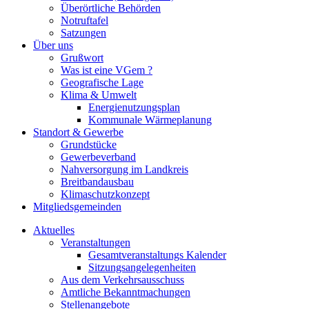
Überörtliche Behörden
Notruftafel
Satzungen
Über uns
Grußwort
Was ist eine VGem ?
Geografische Lage
Klima & Umwelt
Energienutzungsplan
Kommunale Wärmeplanung
Standort & Gewerbe
Grundstücke
Gewerbeverband
Nahversorgung im Landkreis
Breitbandausbau
Klimaschutzkonzept
Mitgliedsgemeinden
Aktuelles
Veranstaltungen
Gesamtveranstaltungs Kalender
Sitzungsangelegenheiten
Aus dem Verkehrsausschuss
Amtliche Bekanntmachungen
Stellenangebote