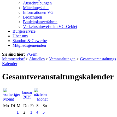
Ausschreibungen
Mitteilungsblatt
Informationen VG
Broschüren
Bauleitplanverfahren
Verkehrshinweise im VG-Gebiet
Bürgerservice
Über uns
Standort & Gewerbe
Mitgliedsgemeinden
Sie sind hier:
VGem
Mammendorf
>
Aktuelles
>
Veranstaltungen
>
Gesamtveranstaltungs
Kalender
Gesamtveranstaltungskalender
Januar
2025
Mo
Di
Mi
Do
Fr
Sa
So
1
2
3
4
5