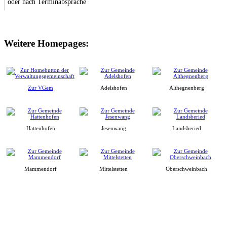
oder nach Terminabsprache
Weitere Homepages:
Zur VGem
Adelshofen
Althegnenberg
Hattenhofen
Jesenwang
Landsberied
Mammendorf
Mittelstetten
Oberschweinbach