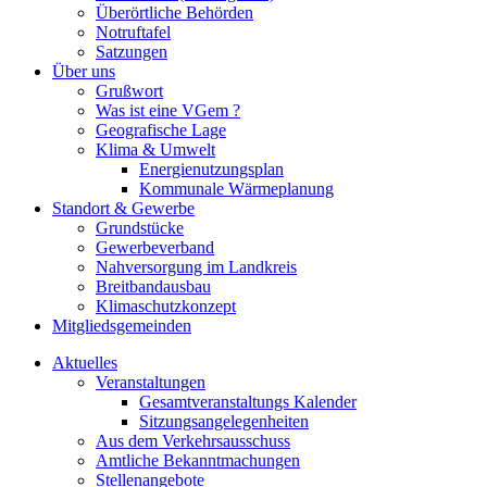
Überörtliche Behörden
Notruftafel
Satzungen
Über uns
Grußwort
Was ist eine VGem ?
Geografische Lage
Klima & Umwelt
Energienutzungsplan
Kommunale Wärmeplanung
Standort & Gewerbe
Grundstücke
Gewerbeverband
Nahversorgung im Landkreis
Breitbandausbau
Klimaschutzkonzept
Mitgliedsgemeinden
Aktuelles
Veranstaltungen
Gesamtveranstaltungs Kalender
Sitzungsangelegenheiten
Aus dem Verkehrsausschuss
Amtliche Bekanntmachungen
Stellenangebote