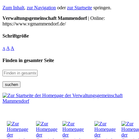
Zum Inhalt
,
zur Navigation
oder
zur Startseite
springen.
Verwaltungsgemeinschaft Mammendorf
| Online:
https://www.vgmammendorf.de/
Schriftgröße
A
A
A
Finden in gesamter Seite
suchen