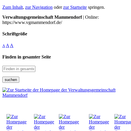
Zum Inhalt
,
zur Navigation
oder
zur Startseite
springen.
Verwaltungsgemeinschaft Mammendorf
| Online:
https://www.vgmammendorf.de/
Schriftgröße
A
A
A
Finden in gesamter Seite
suchen