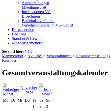
Ausschreibungen
Mitteilungsblatt
Informationen VG
Broschüren
Bauleitplanverfahren
Verkehrshinweise im VG-Gebiet
Bürgerservice
Über uns
Standort & Gewerbe
Mitgliedsgemeinden
Sie sind hier:
VGem
Mammendorf
>
Aktuelles
>
Veranstaltungen
>
Gesamtveranstaltungs
Kalender
Gesamtveranstaltungskalender
November
2024
Mo
Di
Mi
Do
Fr
Sa
So
1
2
3