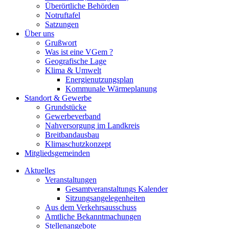
Überörtliche Behörden
Notruftafel
Satzungen
Über uns
Grußwort
Was ist eine VGem ?
Geografische Lage
Klima & Umwelt
Energienutzungsplan
Kommunale Wärmeplanung
Standort & Gewerbe
Grundstücke
Gewerbeverband
Nahversorgung im Landkreis
Breitbandausbau
Klimaschutzkonzept
Mitgliedsgemeinden
Aktuelles
Veranstaltungen
Gesamtveranstaltungs Kalender
Sitzungsangelegenheiten
Aus dem Verkehrsausschuss
Amtliche Bekanntmachungen
Stellenangebote