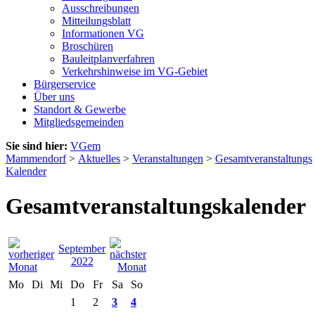
Ausschreibungen
Mitteilungsblatt
Informationen VG
Broschüren
Bauleitplanverfahren
Verkehrshinweise im VG-Gebiet
Bürgerservice
Über uns
Standort & Gewerbe
Mitgliedsgemeinden
Sie sind hier:
VGem
Mammendorf
>
Aktuelles
>
Veranstaltungen
>
Gesamtveranstaltungs
Kalender
Gesamtveranstaltungskalender
September
2022
Mo
Di
Mi
Do
Fr
Sa
So
1
2
3
4