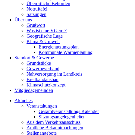
Überörtliche Behörden
Notruftafel
Satzungen
Über uns
Grußwort
Was ist eine VGem ?
Geografische Lage
Klima & Umwelt
Energienutzungsplan
Kommunale Wärmeplanung
Standort & Gewerbe
Grundstücke
Gewerbeverband
Nahversorgung im Landkreis
Breitbandausbau
Klimaschutzkonzept
Mitgliedsgemeinden
Aktuelles
Veranstaltungen
Gesamtveranstaltungs Kalender
Sitzungsangelegenheiten
Aus dem Verkehrsausschuss
Amtliche Bekanntmachungen
Stellenangebote