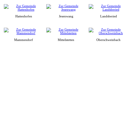
Hattenhofen
Jesenwang
Landsberied
Mammendorf
Mittelstetten
Oberschweinbach