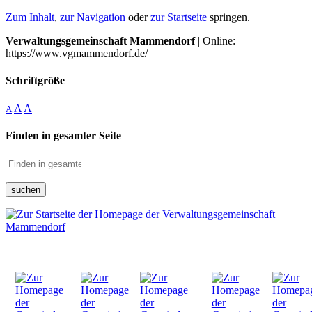
Zum Inhalt
,
zur Navigation
oder
zur Startseite
springen.
Verwaltungsgemeinschaft Mammendorf
| Online:
https://www.vgmammendorf.de/
Schriftgröße
A
A
A
Finden in gesamter Seite
suchen