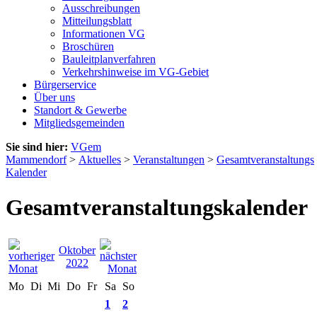
Ausschreibungen
Mitteilungsblatt
Informationen VG
Broschüren
Bauleitplanverfahren
Verkehrshinweise im VG-Gebiet
Bürgerservice
Über uns
Standort & Gewerbe
Mitgliedsgemeinden
Sie sind hier:
VGem
Mammendorf
>
Aktuelles
>
Veranstaltungen
>
Gesamtveranstaltungs
Kalender
Gesamtveranstaltungskalender
Oktober
2022
Mo
Di
Mi
Do
Fr
Sa
So
1
2