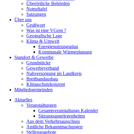
Überörtliche Behörden
Notruftafel
Satzungen
Über uns
Grußwort
Was ist eine VGem ?
Geografische Lage
Klima & Umwelt
Energienutzungsplan
Kommunale Wärmeplanung
Standort & Gewerbe
Grundstücke
Gewerbeverband
Nahversorgung im Landkreis
Breitbandausbau
Klimaschutzkonzept
Mitgliedsgemeinden
Aktuelles
Veranstaltungen
Gesamtveranstaltungs Kalender
Sitzungsangelegenheiten
Aus dem Verkehrsausschuss
Amtliche Bekanntmachungen
Stellenangebote