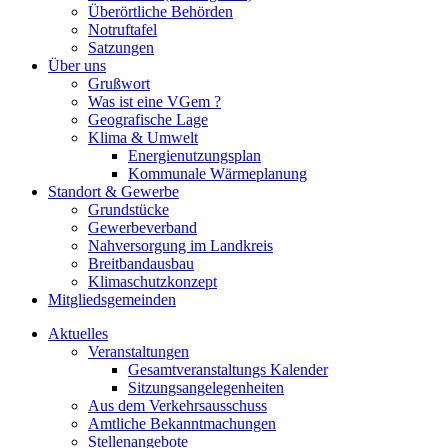
Überörtliche Behörden
Notruftafel
Satzungen
Über uns
Grußwort
Was ist eine VGem ?
Geografische Lage
Klima & Umwelt
Energienutzungsplan
Kommunale Wärmeplanung
Standort & Gewerbe
Grundstücke
Gewerbeverband
Nahversorgung im Landkreis
Breitbandausbau
Klimaschutzkonzept
Mitgliedsgemeinden
Aktuelles
Veranstaltungen
Gesamtveranstaltungs Kalender
Sitzungsangelegenheiten
Aus dem Verkehrsausschuss
Amtliche Bekanntmachungen
Stellenangebote