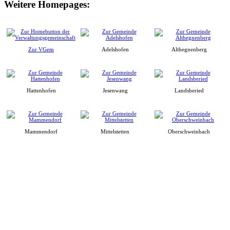
Weitere Homepages:
Zur VGem
Adelshofen
Althegnenberg
Hattenhofen
Jesenwang
Landsberied
Mammendorf
Mittelstetten
Oberschweinbach