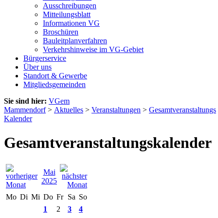
Ausschreibungen
Mitteilungsblatt
Informationen VG
Broschüren
Bauleitplanverfahren
Verkehrshinweise im VG-Gebiet
Bürgerservice
Über uns
Standort & Gewerbe
Mitgliedsgemeinden
Sie sind hier:
VGem
Mammendorf
>
Aktuelles
>
Veranstaltungen
>
Gesamtveranstaltungs
Kalender
Gesamtveranstaltungskalender
Mai
2025
Mo
Di
Mi
Do
Fr
Sa
So
1
2
3
4