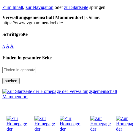
Zum Inhalt
,
zur Navigation
oder
zur Startseite
springen.
Verwaltungsgemeinschaft Mammendorf
| Online:
https://www.vgmammendorf.de/
Schriftgröße
A
A
A
Finden in gesamter Seite
suchen