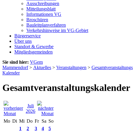
Ausschreibungen
Mitteilungsblatt
Informationen VG
Broschüren
Bauleitplanverfahren
Verkehrshinweise im VG-Gebiet
Bürgerservice
Über uns
Standort & Gewerbe
Mitgliedsgemeinden
Sie sind hier:
VGem
Mammendorf
>
Aktuelles
>
Veranstaltungen
>
Gesamtveranstaltungs
Kalender
Gesamtveranstaltungskalender
Juli
2026
Mo
Di
Mi
Do
Fr
Sa
So
1
2
3
4
5