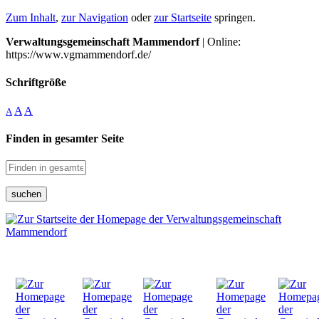
Zum Inhalt
,
zur Navigation
oder
zur Startseite
springen.
Verwaltungsgemeinschaft Mammendorf
| Online:
https://www.vgmammendorf.de/
Schriftgröße
A
A
A
Finden in gesamter Seite
suchen