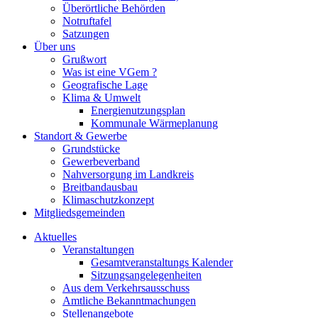
Überörtliche Behörden
Notruftafel
Satzungen
Über uns
Grußwort
Was ist eine VGem ?
Geografische Lage
Klima & Umwelt
Energienutzungsplan
Kommunale Wärmeplanung
Standort & Gewerbe
Grundstücke
Gewerbeverband
Nahversorgung im Landkreis
Breitbandausbau
Klimaschutzkonzept
Mitgliedsgemeinden
Aktuelles
Veranstaltungen
Gesamtveranstaltungs Kalender
Sitzungsangelegenheiten
Aus dem Verkehrsausschuss
Amtliche Bekanntmachungen
Stellenangebote