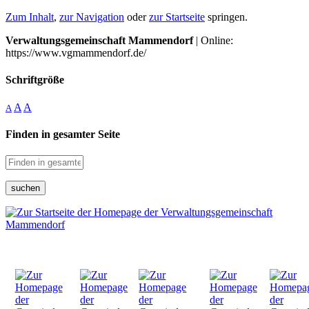
Zum Inhalt
,
zur Navigation
oder
zur Startseite
springen.
Verwaltungsgemeinschaft Mammendorf
| Online:
https://www.vgmammendorf.de/
Schriftgröße
A
A
A
Finden in gesamter Seite
suchen