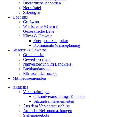
Überörtliche Behörden
Notruftafel
Satzungen
Über uns
Grußwort
Was ist eine VGem ?
Geografische Lage
Klima & Umwelt
Energienutzungsplan
Kommunale Wärmeplanung
Standort & Gewerbe
Grundstücke
Gewerbeverband
Nahversorgung im Landkreis
Breitbandausbau
Klimaschutzkonzept
Mitgliedsgemeinden
Aktuelles
Veranstaltungen
Gesamtveranstaltungs Kalender
Sitzungsangelegenheiten
Aus dem Verkehrsausschuss
Amtliche Bekanntmachungen
Stellenangebote