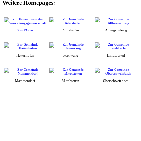
Weitere Homepages:
Zur VGem
Adelshofen
Althegnenberg
Hattenhofen
Jesenwang
Landsberied
Mammendorf
Mittelstetten
Oberschweinbach