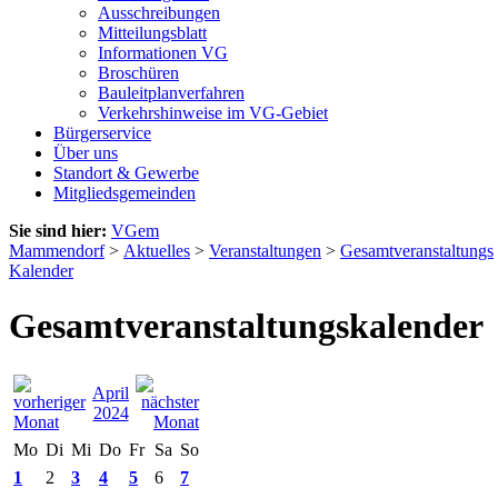
Ausschreibungen
Mitteilungsblatt
Informationen VG
Broschüren
Bauleitplanverfahren
Verkehrshinweise im VG-Gebiet
Bürgerservice
Über uns
Standort & Gewerbe
Mitgliedsgemeinden
Sie sind hier:
VGem
Mammendorf
>
Aktuelles
>
Veranstaltungen
>
Gesamtveranstaltungs
Kalender
Gesamtveranstaltungskalender
April
2024
Mo
Di
Mi
Do
Fr
Sa
So
1
2
3
4
5
6
7