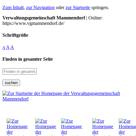
Zum Inhalt
,
zur Navigation
oder
zur Startseite
springen.
Verwaltungsgemeinschaft Mammendorf
| Online:
https://www.vgmammendorf.de/
Schriftgröße
A
A
A
Finden in gesamter Seite
suchen