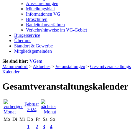
Ausschreibungen
Mitteilungsblatt
Informationen VG
Broschüren
Bauleitplanverfahren
Verkehrshinweise im VG-Gebiet
Bürgerservice
Über uns
Standort & Gewerbe
Mitgliedsgemeinden
Sie sind hier:
VGem
Mammendorf
>
Aktuelles
>
Veranstaltungen
>
Gesamtveranstaltungs
Kalender
Gesamtveranstaltungskalender
Februar
2024
Mo
Di
Mi
Do
Fr
Sa
So
1
2
3
4