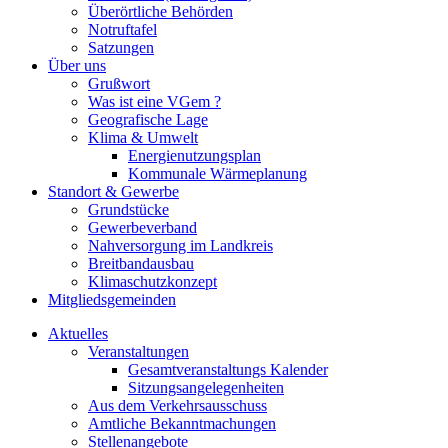
Überörtliche Behörden
Notruftafel
Satzungen
Über uns
Grußwort
Was ist eine VGem ?
Geografische Lage
Klima & Umwelt
Energienutzungsplan
Kommunale Wärmeplanung
Standort & Gewerbe
Grundstücke
Gewerbeverband
Nahversorgung im Landkreis
Breitbandausbau
Klimaschutzkonzept
Mitgliedsgemeinden
Aktuelles
Veranstaltungen
Gesamtveranstaltungs Kalender
Sitzungsangelegenheiten
Aus dem Verkehrsausschuss
Amtliche Bekanntmachungen
Stellenangebote