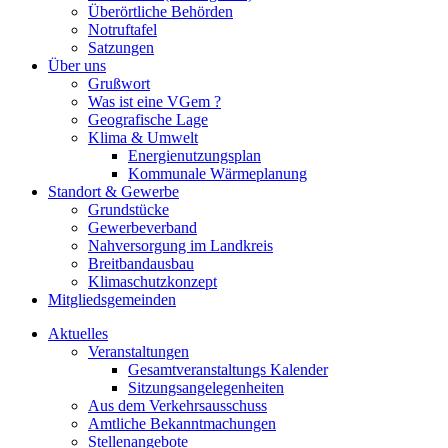
Überörtliche Behörden
Notruftafel
Satzungen
Über uns
Grußwort
Was ist eine VGem ?
Geografische Lage
Klima & Umwelt
Energienutzungsplan
Kommunale Wärmeplanung
Standort & Gewerbe
Grundstücke
Gewerbeverband
Nahversorgung im Landkreis
Breitbandausbau
Klimaschutzkonzept
Mitgliedsgemeinden
Aktuelles
Veranstaltungen
Gesamtveranstaltungs Kalender
Sitzungsangelegenheiten
Aus dem Verkehrsausschuss
Amtliche Bekanntmachungen
Stellenangebote