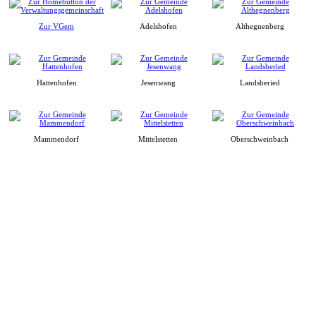
Zur VGem
Adelshofen
Althegnenberg
Hattenhofen
Jesenwang
Landsberied
Mammendorf
Mittelstetten
Oberschweinbach