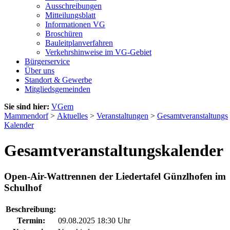
Ausschreibungen
Mitteilungsblatt
Informationen VG
Broschüren
Bauleitplanverfahren
Verkehrshinweise im VG-Gebiet
Bürgerservice
Über uns
Standort & Gewerbe
Mitgliedsgemeinden
Sie sind hier:
VGem
Mammendorf
>
Aktuelles
>
Veranstaltungen
>
Gesamtveranstaltungs
Kalender
Gesamtveranstaltungskalender
Open-Air-Wattrennen der Liedertafel Günzlhofen im
Schulhof
Beschreibung:
Termin:
09.08.2025 18:30 Uhr