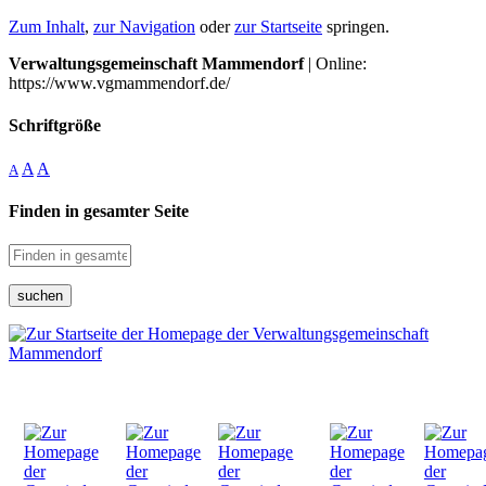
Zum Inhalt
,
zur Navigation
oder
zur Startseite
springen.
Verwaltungsgemeinschaft Mammendorf
| Online:
https://www.vgmammendorf.de/
Schriftgröße
A
A
A
Finden in gesamter Seite
suchen