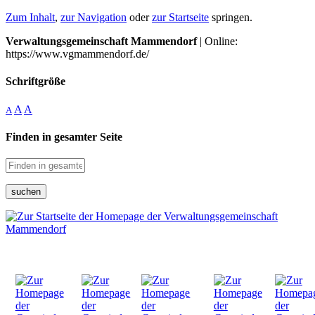
Zum Inhalt
,
zur Navigation
oder
zur Startseite
springen.
Verwaltungsgemeinschaft Mammendorf
| Online:
https://www.vgmammendorf.de/
Schriftgröße
A
A
A
Finden in gesamter Seite
suchen