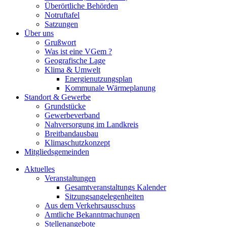
Überörtliche Behörden
Notruftafel
Satzungen
Über uns
Grußwort
Was ist eine VGem ?
Geografische Lage
Klima & Umwelt
Energienutzungsplan
Kommunale Wärmeplanung
Standort & Gewerbe
Grundstücke
Gewerbeverband
Nahversorgung im Landkreis
Breitbandausbau
Klimaschutzkonzept
Mitgliedsgemeinden
Aktuelles
Veranstaltungen
Gesamtveranstaltungs Kalender
Sitzungsangelegenheiten
Aus dem Verkehrsausschuss
Amtliche Bekanntmachungen
Stellenangebote