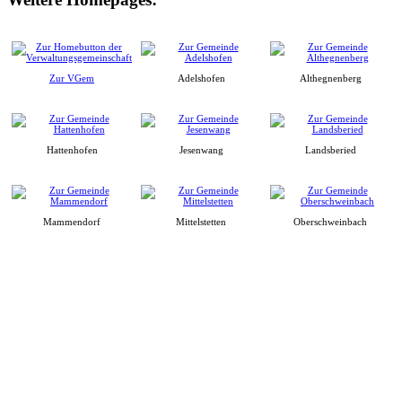
Zur VGem
Adelshofen
Althegnenberg
Hattenhofen
Jesenwang
Landsberied
Mammendorf
Mittelstetten
Oberschweinbach