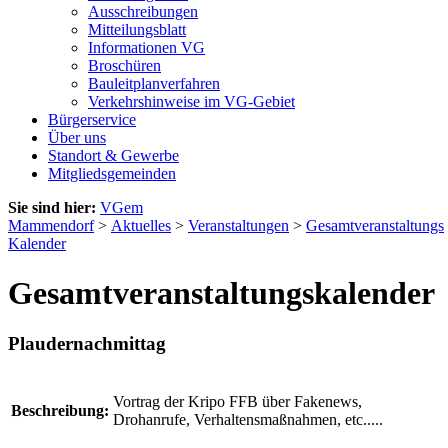
Ausschreibungen
Mitteilungsblatt
Informationen VG
Broschüren
Bauleitplanverfahren
Verkehrshinweise im VG-Gebiet
Bürgerservice
Über uns
Standort & Gewerbe
Mitgliedsgemeinden
Sie sind hier:
VGem
Mammendorf
>
Aktuelles
>
Veranstaltungen
>
Gesamtveranstaltungs
Kalender
Gesamtveranstaltungskalender
Plaudernachmittag
Vortrag der Kripo FFB über Fakenews,
Beschreibung:
Drohanrufe, Verhaltensmaßnahmen, etc.....