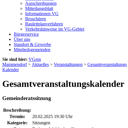
Ausschreibungen
Mitteilungsblatt
Informationen VG
Broschüren
Bauleitplanverfahren
Verkehrshinweise im VG-Gebiet
Bürgerservice
Über uns
Standort & Gewerbe
Mitgliedsgemeinden
Sie sind hier:
VGem
Mammendorf
>
Aktuelles
>
Veranstaltungen
>
Gesamtveranstaltungs
Kalender
Gesamtveranstaltungskalender
Gemeinderatssitzung
Beschreibung:
Termin:
20.02.2025 19:30 Uhr
Kategorie:
Sitzungen