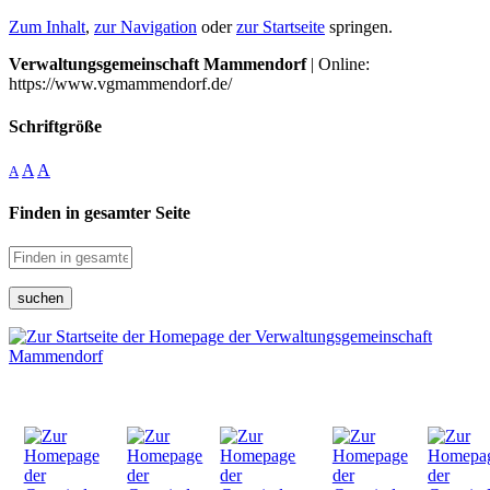
Zum Inhalt
,
zur Navigation
oder
zur Startseite
springen.
Verwaltungsgemeinschaft Mammendorf
| Online:
https://www.vgmammendorf.de/
Schriftgröße
A
A
A
Finden in gesamter Seite
suchen