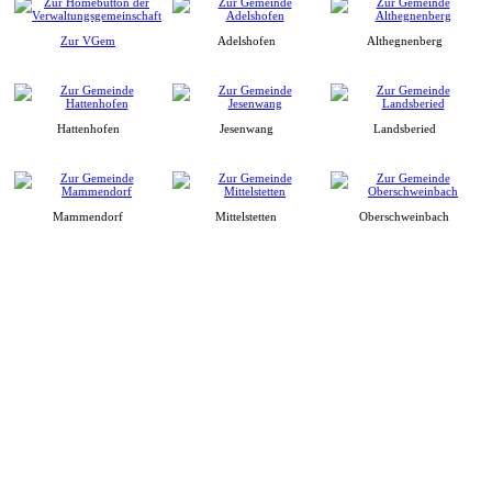
Zur VGem
Adelshofen
Althegnenberg
Hattenhofen
Jesenwang
Landsberied
Mammendorf
Mittelstetten
Oberschweinbach