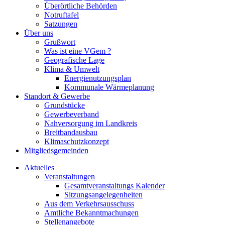
Überörtliche Behörden
Notruftafel
Satzungen
Über uns
Grußwort
Was ist eine VGem ?
Geografische Lage
Klima & Umwelt
Energienutzungsplan
Kommunale Wärmeplanung
Standort & Gewerbe
Grundstücke
Gewerbeverband
Nahversorgung im Landkreis
Breitbandausbau
Klimaschutzkonzept
Mitgliedsgemeinden
Aktuelles
Veranstaltungen
Gesamtveranstaltungs Kalender
Sitzungsangelegenheiten
Aus dem Verkehrsausschuss
Amtliche Bekanntmachungen
Stellenangebote