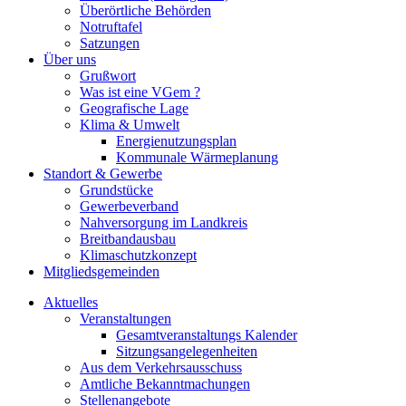
Überörtliche Behörden
Notruftafel
Satzungen
Über uns
Grußwort
Was ist eine VGem ?
Geografische Lage
Klima & Umwelt
Energienutzungsplan
Kommunale Wärmeplanung
Standort & Gewerbe
Grundstücke
Gewerbeverband
Nahversorgung im Landkreis
Breitbandausbau
Klimaschutzkonzept
Mitgliedsgemeinden
Aktuelles
Veranstaltungen
Gesamtveranstaltungs Kalender
Sitzungsangelegenheiten
Aus dem Verkehrsausschuss
Amtliche Bekanntmachungen
Stellenangebote