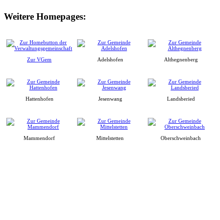
Weitere Homepages:
Zur VGem
Adelshofen
Althegnenberg
Hattenhofen
Jesenwang
Landsberied
Mammendorf
Mittelstetten
Oberschweinbach