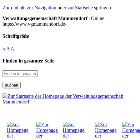
Zum Inhalt
,
zur Navigation
oder
zur Startseite
springen.
Verwaltungsgemeinschaft Mammendorf
| Online:
https://www.vgmammendorf.de/
Schriftgröße
A
A
A
Finden in gesamter Seite
suchen