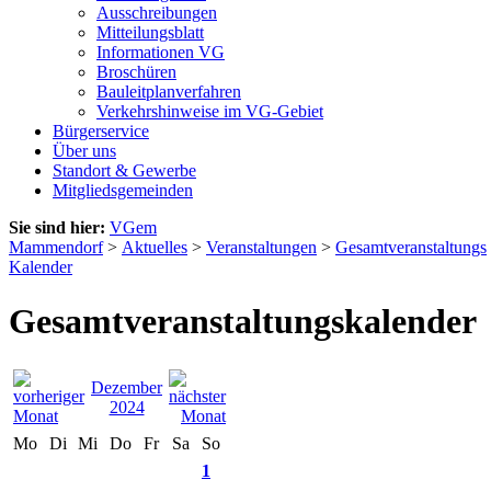
Ausschreibungen
Mitteilungsblatt
Informationen VG
Broschüren
Bauleitplanverfahren
Verkehrshinweise im VG-Gebiet
Bürgerservice
Über uns
Standort & Gewerbe
Mitgliedsgemeinden
Sie sind hier:
VGem
Mammendorf
>
Aktuelles
>
Veranstaltungen
>
Gesamtveranstaltungs
Kalender
Gesamtveranstaltungskalender
Dezember
2024
Mo
Di
Mi
Do
Fr
Sa
So
1