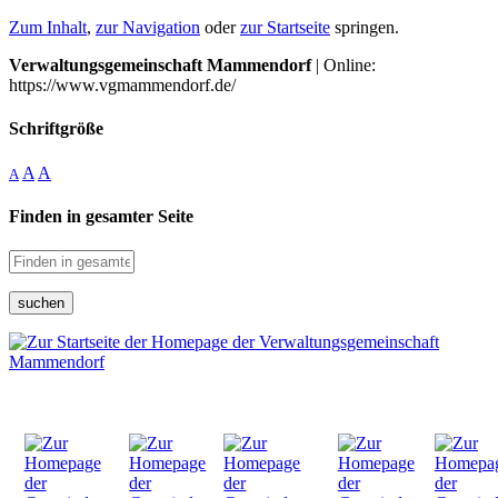
Zum Inhalt
,
zur Navigation
oder
zur Startseite
springen.
Verwaltungsgemeinschaft Mammendorf
| Online:
https://www.vgmammendorf.de/
Schriftgröße
A
A
A
Finden in gesamter Seite
suchen