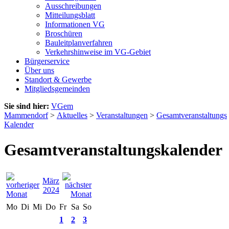
Ausschreibungen
Mitteilungsblatt
Informationen VG
Broschüren
Bauleitplanverfahren
Verkehrshinweise im VG-Gebiet
Bürgerservice
Über uns
Standort & Gewerbe
Mitgliedsgemeinden
Sie sind hier:
VGem
Mammendorf
>
Aktuelles
>
Veranstaltungen
>
Gesamtveranstaltungs
Kalender
Gesamtveranstaltungskalender
März
2024
Mo
Di
Mi
Do
Fr
Sa
So
1
2
3