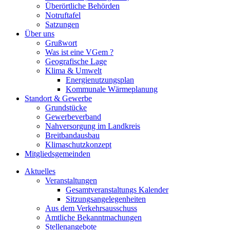
Überörtliche Behörden
Notruftafel
Satzungen
Über uns
Grußwort
Was ist eine VGem ?
Geografische Lage
Klima & Umwelt
Energienutzungsplan
Kommunale Wärmeplanung
Standort & Gewerbe
Grundstücke
Gewerbeverband
Nahversorgung im Landkreis
Breitbandausbau
Klimaschutzkonzept
Mitgliedsgemeinden
Aktuelles
Veranstaltungen
Gesamtveranstaltungs Kalender
Sitzungsangelegenheiten
Aus dem Verkehrsausschuss
Amtliche Bekanntmachungen
Stellenangebote