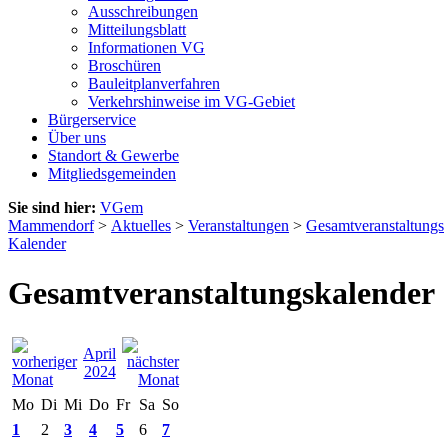
Ausschreibungen
Mitteilungsblatt
Informationen VG
Broschüren
Bauleitplanverfahren
Verkehrshinweise im VG-Gebiet
Bürgerservice
Über uns
Standort & Gewerbe
Mitgliedsgemeinden
Sie sind hier:
VGem
Mammendorf
>
Aktuelles
>
Veranstaltungen
>
Gesamtveranstaltungs
Kalender
Gesamtveranstaltungskalender
April
2024
Mo
Di
Mi
Do
Fr
Sa
So
1
2
3
4
5
6
7