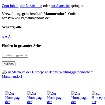
Zum Inhalt
,
zur Navigation
oder
zur Startseite
springen.
Verwaltungsgemeinschaft Mammendorf
| Online:
https://www.vgmammendorf.de/
Schriftgröße
A
A
A
Finden in gesamter Seite
suchen