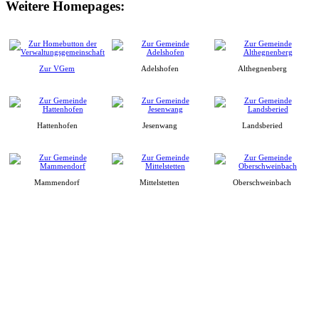
Weitere Homepages:
Zur VGem
Adelshofen
Althegnenberg
Hattenhofen
Jesenwang
Landsberied
Mammendorf
Mittelstetten
Oberschweinbach