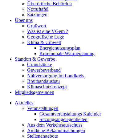
Überörtliche Behörden
Notruftafel
Satzungen
Über uns
Grußwort
Was ist eine VGem ?
Geografische Lage
Klima & Umwelt
Energienutzungsplan
Kommunale Wärmeplanung
Standort & Gewerbe
Grundstücke
Gewerbeverband
Nahversorgung im Landkreis
Breitbandausbau
Klimaschutzkonzept
Mitgliedsgemeinden
Aktuelles
Veranstaltungen
Gesamtveranstaltungs Kalender
Sitzungsangelegenheiten
Aus dem Verkehrsausschuss
Amtliche Bekanntmachungen
Stellenangebote