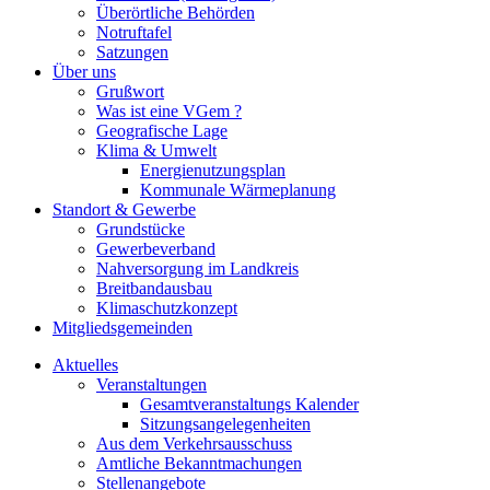
Überörtliche Behörden
Notruftafel
Satzungen
Über uns
Grußwort
Was ist eine VGem ?
Geografische Lage
Klima & Umwelt
Energienutzungsplan
Kommunale Wärmeplanung
Standort & Gewerbe
Grundstücke
Gewerbeverband
Nahversorgung im Landkreis
Breitbandausbau
Klimaschutzkonzept
Mitgliedsgemeinden
Aktuelles
Veranstaltungen
Gesamtveranstaltungs Kalender
Sitzungsangelegenheiten
Aus dem Verkehrsausschuss
Amtliche Bekanntmachungen
Stellenangebote