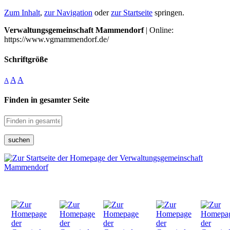
Zum Inhalt
,
zur Navigation
oder
zur Startseite
springen.
Verwaltungsgemeinschaft Mammendorf
| Online:
https://www.vgmammendorf.de/
Schriftgröße
A
A
A
Finden in gesamter Seite
suchen