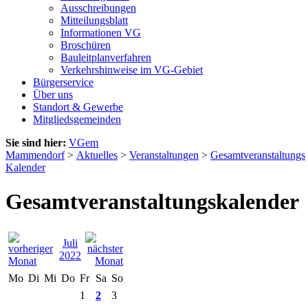
Ausschreibungen
Mitteilungsblatt
Informationen VG
Broschüren
Bauleitplanverfahren
Verkehrshinweise im VG-Gebiet
Bürgerservice
Über uns
Standort & Gewerbe
Mitgliedsgemeinden
Sie sind hier:
VGem
Mammendorf
>
Aktuelles
>
Veranstaltungen
>
Gesamtveranstaltungs
Kalender
Gesamtveranstaltungskalender
Juli
2022
Mo
Di
Mi
Do
Fr
Sa
So
1
2
3