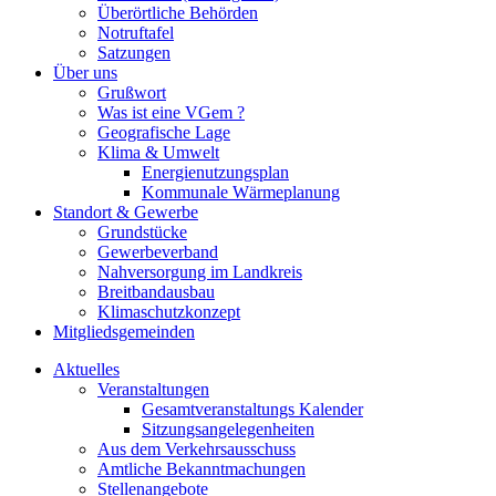
Überörtliche Behörden
Notruftafel
Satzungen
Über uns
Grußwort
Was ist eine VGem ?
Geografische Lage
Klima & Umwelt
Energienutzungsplan
Kommunale Wärmeplanung
Standort & Gewerbe
Grundstücke
Gewerbeverband
Nahversorgung im Landkreis
Breitbandausbau
Klimaschutzkonzept
Mitgliedsgemeinden
Aktuelles
Veranstaltungen
Gesamtveranstaltungs Kalender
Sitzungsangelegenheiten
Aus dem Verkehrsausschuss
Amtliche Bekanntmachungen
Stellenangebote