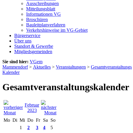
Ausschreibungen
Mitteilungsblatt
Informationen VG
Broschüren
Bauleitplanverfahren
Verkehrshinweise im VG-Gebiet
Bürgerservice
Über uns
Standort & Gewerbe
Mitgliedsgemeinden
Sie sind hier:
VGem
Mammendorf
>
Aktuelles
>
Veranstaltungen
>
Gesamtveranstaltungs
Kalender
Gesamtveranstaltungskalender
Februar
2023
Mo
Di
Mi
Do
Fr
Sa
So
1
2
3
4
5