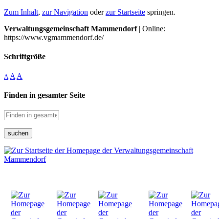
Zum Inhalt
,
zur Navigation
oder
zur Startseite
springen.
Verwaltungsgemeinschaft Mammendorf
| Online:
https://www.vgmammendorf.de/
Schriftgröße
A
A
A
Finden in gesamter Seite
suchen