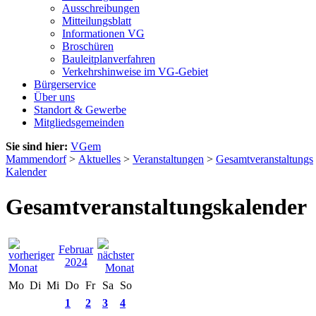
Ausschreibungen
Mitteilungsblatt
Informationen VG
Broschüren
Bauleitplanverfahren
Verkehrshinweise im VG-Gebiet
Bürgerservice
Über uns
Standort & Gewerbe
Mitgliedsgemeinden
Sie sind hier:
VGem
Mammendorf
>
Aktuelles
>
Veranstaltungen
>
Gesamtveranstaltungs
Kalender
Gesamtveranstaltungskalender
Februar
2024
Mo
Di
Mi
Do
Fr
Sa
So
1
2
3
4