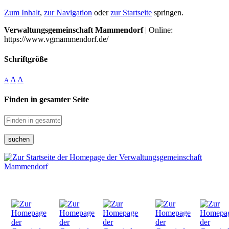
Zum Inhalt
,
zur Navigation
oder
zur Startseite
springen.
Verwaltungsgemeinschaft Mammendorf
| Online:
https://www.vgmammendorf.de/
Schriftgröße
A
A
A
Finden in gesamter Seite
suchen