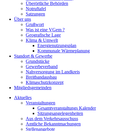
Überörtliche Behörden
Notruftafel
Satzungen
Über uns
Grußwort
Was ist eine VGem ?
Geografische Lage
Klima & Umwelt
Energienutzungsplan
Kommunale Wärmeplanung
Standort & Gewerbe
Grundstücke
Gewerbeverband
Nahversorgung im Landkreis
Breitbandausbau
Klimaschutzkonzept
Mitgliedsgemeinden
Aktuelles
Veranstaltungen
Gesamtveranstaltungs Kalender
Sitzungsangelegenheiten
Aus dem Verkehrsausschuss
Amtliche Bekanntmachungen
Stellenangebote