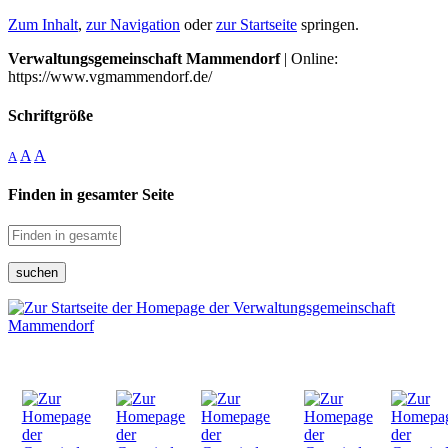
Zum Inhalt
,
zur Navigation
oder
zur Startseite
springen.
Verwaltungsgemeinschaft Mammendorf
| Online:
https://www.vgmammendorf.de/
Schriftgröße
A
A
A
Finden in gesamter Seite
suchen