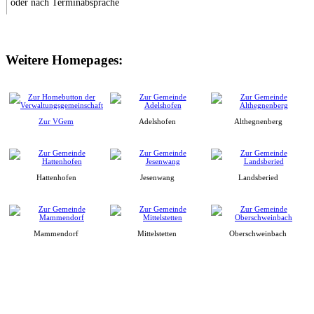
oder nach Terminabsprache
Weitere Homepages:
Zur VGem
Adelshofen
Althegnenberg
Hattenhofen
Jesenwang
Landsberied
Mammendorf
Mittelstetten
Oberschweinbach