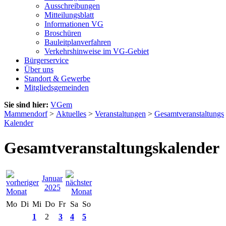
Ausschreibungen
Mitteilungsblatt
Informationen VG
Broschüren
Bauleitplanverfahren
Verkehrshinweise im VG-Gebiet
Bürgerservice
Über uns
Standort & Gewerbe
Mitgliedsgemeinden
Sie sind hier:
VGem
Mammendorf
>
Aktuelles
>
Veranstaltungen
>
Gesamtveranstaltungs
Kalender
Gesamtveranstaltungskalender
Januar
2025
Mo
Di
Mi
Do
Fr
Sa
So
1
2
3
4
5