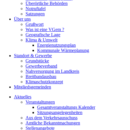
Überörtliche Behörden
Notruftafel
Satzungen
Über uns
Grußwort
Was ist eine VGem ?
Geografische Lage
Klima & Umwelt
Energienutzungsplan
Kommunale Wärmeplanung
Standort & Gewerbe
Grundstücke
Gewerbeverband
Nahversorgung im Landkreis
Breitbandausbau
Klimaschutzkonzept
Mitgliedsgemeinden
Aktuelles
Veranstaltungen
Gesamtveranstaltungs Kalender
Sitzungsangelegenheiten
Aus dem Verkehrsausschuss
Amtliche Bekanntmachungen
Stellenangebote