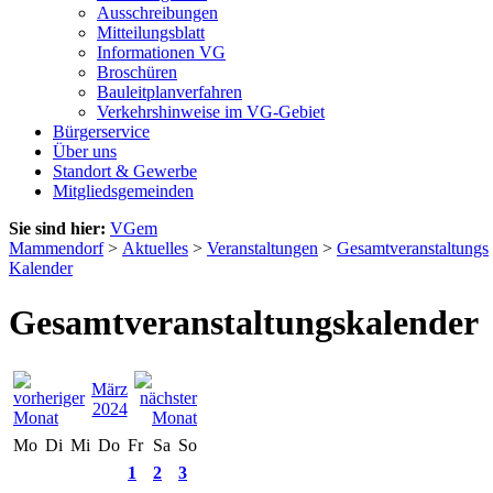
Ausschreibungen
Mitteilungsblatt
Informationen VG
Broschüren
Bauleitplanverfahren
Verkehrshinweise im VG-Gebiet
Bürgerservice
Über uns
Standort & Gewerbe
Mitgliedsgemeinden
Sie sind hier:
VGem
Mammendorf
>
Aktuelles
>
Veranstaltungen
>
Gesamtveranstaltungs
Kalender
Gesamtveranstaltungskalender
März
2024
Mo
Di
Mi
Do
Fr
Sa
So
1
2
3