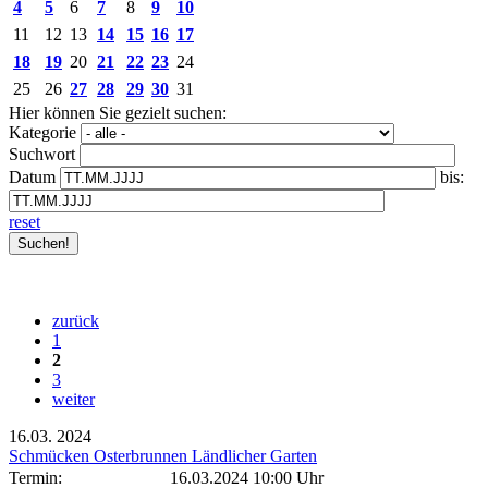
4
5
6
7
8
9
10
11
12
13
14
15
16
17
18
19
20
21
22
23
24
25
26
27
28
29
30
31
Hier können Sie gezielt suchen:
Kategorie
Suchwort
Datum
bis:
reset
zurück
1
2
3
weiter
16.03.
2024
Schmücken Osterbrunnen Ländlicher Garten
Termin:
16.03.2024 10:00 Uhr