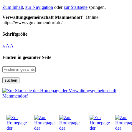
Zum Inhalt
,
zur Navigation
oder
zur Startseite
springen.
Verwaltungsgemeinschaft Mammendorf
| Online:
https://www.vgmammendorf.de/
Schriftgröße
A
A
A
Finden in gesamter Seite
suchen