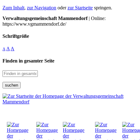
Zum Inhalt
,
zur Navigation
oder
zur Startseite
springen.
Verwaltungsgemeinschaft Mammendorf
| Online:
https://www.vgmammendorf.de/
Schriftgröße
A
A
A
Finden in gesamter Seite
suchen