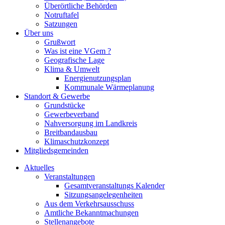
Überörtliche Behörden
Notruftafel
Satzungen
Über uns
Grußwort
Was ist eine VGem ?
Geografische Lage
Klima & Umwelt
Energienutzungsplan
Kommunale Wärmeplanung
Standort & Gewerbe
Grundstücke
Gewerbeverband
Nahversorgung im Landkreis
Breitbandausbau
Klimaschutzkonzept
Mitgliedsgemeinden
Aktuelles
Veranstaltungen
Gesamtveranstaltungs Kalender
Sitzungsangelegenheiten
Aus dem Verkehrsausschuss
Amtliche Bekanntmachungen
Stellenangebote