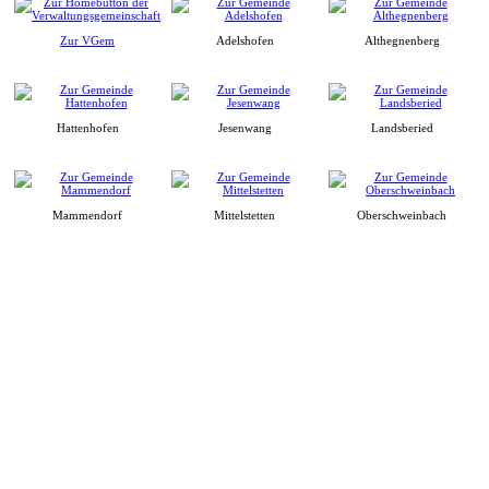
Zur VGem
Adelshofen
Althegnenberg
Hattenhofen
Jesenwang
Landsberied
Mammendorf
Mittelstetten
Oberschweinbach