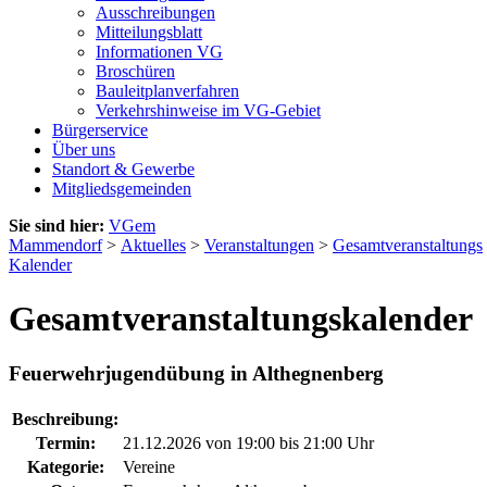
Ausschreibungen
Mitteilungsblatt
Informationen VG
Broschüren
Bauleitplanverfahren
Verkehrshinweise im VG-Gebiet
Bürgerservice
Über uns
Standort & Gewerbe
Mitgliedsgemeinden
Sie sind hier:
VGem
Mammendorf
>
Aktuelles
>
Veranstaltungen
>
Gesamtveranstaltungs
Kalender
Gesamtveranstaltungskalender
Feuerwehrjugendübung in Althegnenberg
Beschreibung:
Termin:
21.12.2026 von 19:00
bis 21:00 Uhr
Kategorie:
Vereine