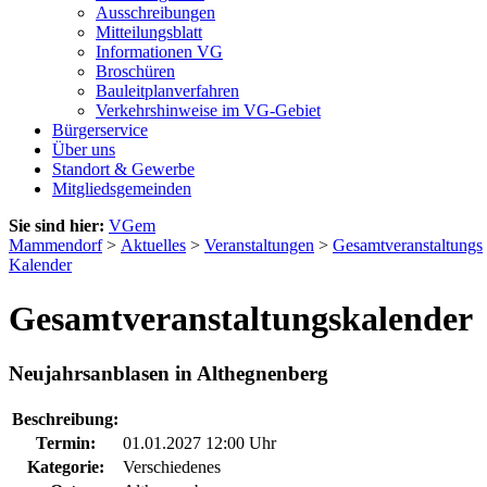
Ausschreibungen
Mitteilungsblatt
Informationen VG
Broschüren
Bauleitplanverfahren
Verkehrshinweise im VG-Gebiet
Bürgerservice
Über uns
Standort & Gewerbe
Mitgliedsgemeinden
Sie sind hier:
VGem
Mammendorf
>
Aktuelles
>
Veranstaltungen
>
Gesamtveranstaltungs
Kalender
Gesamtveranstaltungskalender
Neujahrsanblasen in Althegnenberg
Beschreibung:
Termin:
01.01.2027 12:00 Uhr
Kategorie:
Verschiedenes