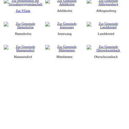
Zur VGem
Adelshofen
Althegnenberg
Hattenhofen
Jesenwang
Landsberied
Mammendorf
Mittelstetten
Oberschweinbach