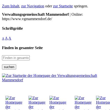
Zum Inhalt
,
zur Navigation
oder
zur Startseite
springen.
Verwaltungsgemeinschaft Mammendorf
| Online:
https://www.vgmammendorf.de/
Schriftgröße
A
A
A
Finden in gesamter Seite
suchen