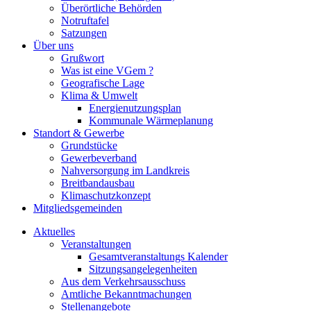
Überörtliche Behörden
Notruftafel
Satzungen
Über uns
Grußwort
Was ist eine VGem ?
Geografische Lage
Klima & Umwelt
Energienutzungsplan
Kommunale Wärmeplanung
Standort & Gewerbe
Grundstücke
Gewerbeverband
Nahversorgung im Landkreis
Breitbandausbau
Klimaschutzkonzept
Mitgliedsgemeinden
Aktuelles
Veranstaltungen
Gesamtveranstaltungs Kalender
Sitzungsangelegenheiten
Aus dem Verkehrsausschuss
Amtliche Bekanntmachungen
Stellenangebote