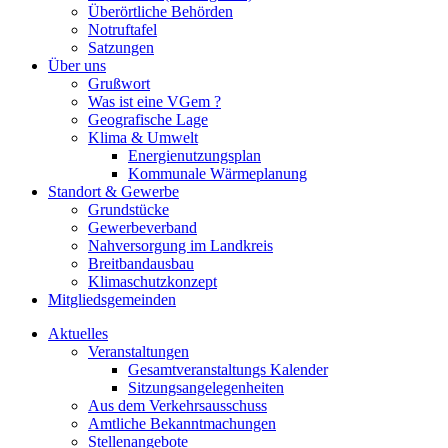
Überörtliche Behörden
Notruftafel
Satzungen
Über uns
Grußwort
Was ist eine VGem ?
Geografische Lage
Klima & Umwelt
Energienutzungsplan
Kommunale Wärmeplanung
Standort & Gewerbe
Grundstücke
Gewerbeverband
Nahversorgung im Landkreis
Breitbandausbau
Klimaschutzkonzept
Mitgliedsgemeinden
Aktuelles
Veranstaltungen
Gesamtveranstaltungs Kalender
Sitzungsangelegenheiten
Aus dem Verkehrsausschuss
Amtliche Bekanntmachungen
Stellenangebote