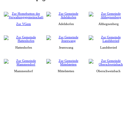
Zur VGem
Adelshofen
Althegnenberg
Hattenhofen
Jesenwang
Landsberied
Mammendorf
Mittelstetten
Oberschweinbach