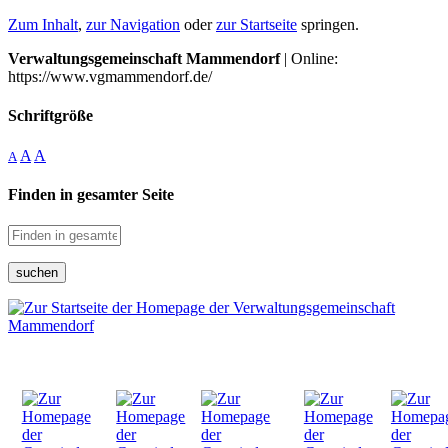
Zum Inhalt
,
zur Navigation
oder
zur Startseite
springen.
Verwaltungsgemeinschaft Mammendorf
| Online:
https://www.vgmammendorf.de/
Schriftgröße
A
A
A
Finden in gesamter Seite
suchen