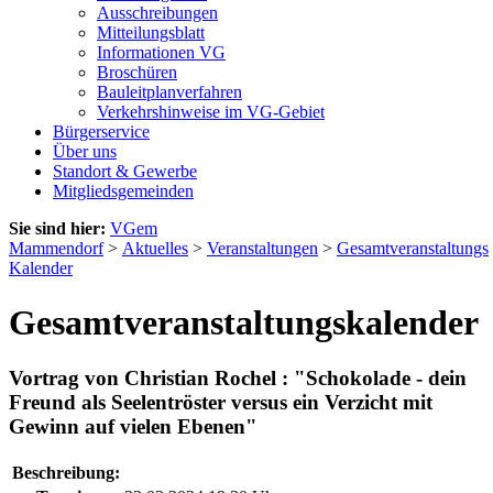
Ausschreibungen
Mitteilungsblatt
Informationen VG
Broschüren
Bauleitplanverfahren
Verkehrshinweise im VG-Gebiet
Bürgerservice
Über uns
Standort & Gewerbe
Mitgliedsgemeinden
Sie sind hier:
VGem
Mammendorf
>
Aktuelles
>
Veranstaltungen
>
Gesamtveranstaltungs
Kalender
Gesamtveranstaltungskalender
Vortrag von Christian Rochel : "Schokolade - dein
Freund als Seelentröster versus ein Verzicht mit
Gewinn auf vielen Ebenen"
Beschreibung: