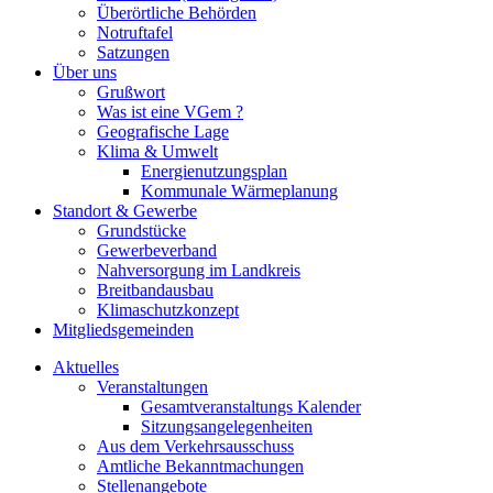
Überörtliche Behörden
Notruftafel
Satzungen
Über uns
Grußwort
Was ist eine VGem ?
Geografische Lage
Klima & Umwelt
Energienutzungsplan
Kommunale Wärmeplanung
Standort & Gewerbe
Grundstücke
Gewerbeverband
Nahversorgung im Landkreis
Breitbandausbau
Klimaschutzkonzept
Mitgliedsgemeinden
Aktuelles
Veranstaltungen
Gesamtveranstaltungs Kalender
Sitzungsangelegenheiten
Aus dem Verkehrsausschuss
Amtliche Bekanntmachungen
Stellenangebote