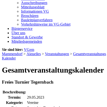
Ausschreibungen
Mitteilungsblatt
Informationen VG
Broschüren
Bauleitplanverfahren
Verkehrshinweise im VG-Gebiet
Bürgerservice
Über uns
Standort & Gewerbe
Mitgliedsgemeinden
Sie sind hier:
VGem
Mammendorf
>
Aktuelles
>
Veranstaltungen
>
Gesamtveranstaltungs
Kalender
Gesamtveranstaltungskalender
Freies Turnier Tegernbach
Beschreibung:
Termin:
29.05.2023
Kategorie:
Vereine