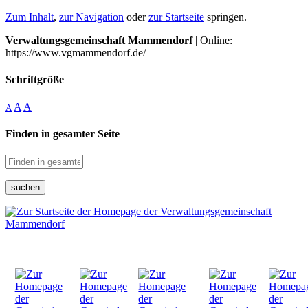
Zum Inhalt
,
zur Navigation
oder
zur Startseite
springen.
Verwaltungsgemeinschaft Mammendorf
| Online:
https://www.vgmammendorf.de/
Schriftgröße
A
A
A
Finden in gesamter Seite
suchen