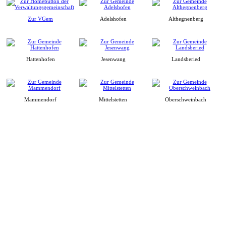
Zur VGem
Adelshofen
Althegnenberg
Hattenhofen
Jesenwang
Landsberied
Mammendorf
Mittelstetten
Oberschweinbach