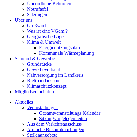
Überörtliche Behörden
Notruftafel
Satzungen
Über uns
Grußwort
Was ist eine VGem ?
Geografische Lage
Klima & Umwelt
Energienutzungsplan
Kommunale Wärmeplanung
Standort & Gewerbe
Grundstücke
Gewerbeverband
Nahversorgung im Landkreis
Breitbandausbau
Klimaschutzkonzept
Mitgliedsgemeinden
Aktuelles
Veranstaltungen
Gesamtveranstaltungs Kalender
Sitzungsangelegenheiten
Aus dem Verkehrsausschuss
Amtliche Bekanntmachungen
Stellenangebote