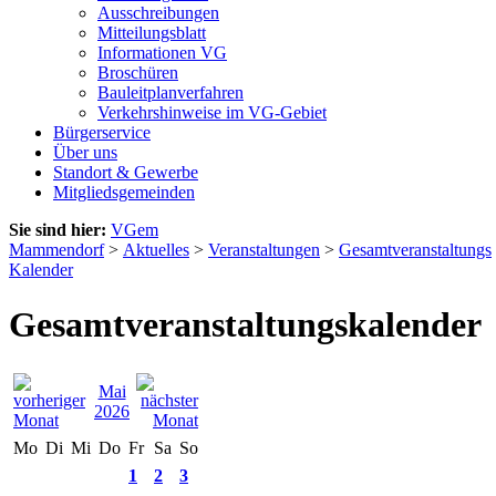
Ausschreibungen
Mitteilungsblatt
Informationen VG
Broschüren
Bauleitplanverfahren
Verkehrshinweise im VG-Gebiet
Bürgerservice
Über uns
Standort & Gewerbe
Mitgliedsgemeinden
Sie sind hier:
VGem
Mammendorf
>
Aktuelles
>
Veranstaltungen
>
Gesamtveranstaltungs
Kalender
Gesamtveranstaltungskalender
Mai
2026
Mo
Di
Mi
Do
Fr
Sa
So
1
2
3