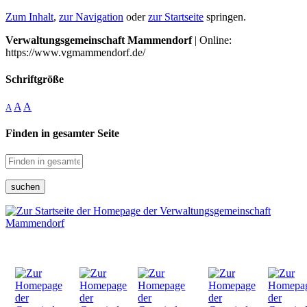
Zum Inhalt
,
zur Navigation
oder
zur Startseite
springen.
Verwaltungsgemeinschaft Mammendorf
| Online:
https://www.vgmammendorf.de/
Schriftgröße
A
A
A
Finden in gesamter Seite
suchen