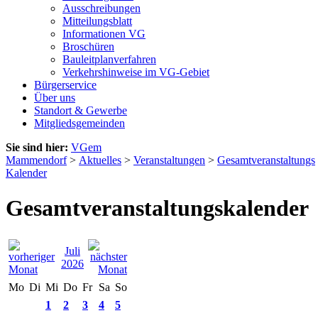
Ausschreibungen
Mitteilungsblatt
Informationen VG
Broschüren
Bauleitplanverfahren
Verkehrshinweise im VG-Gebiet
Bürgerservice
Über uns
Standort & Gewerbe
Mitgliedsgemeinden
Sie sind hier:
VGem
Mammendorf
>
Aktuelles
>
Veranstaltungen
>
Gesamtveranstaltungs
Kalender
Gesamtveranstaltungskalender
Juli
2026
Mo
Di
Mi
Do
Fr
Sa
So
1
2
3
4
5