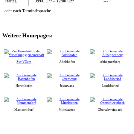
Freitag
08:00 Uhr – 12:00 Uhr
---
oder nach Terminabsprache
Weitere Homepages:
Zur VGem
Adelshofen
Althegnenberg
Hattenhofen
Jesenwang
Landsberied
Mammendorf
Mittelstetten
Oberschweinbach