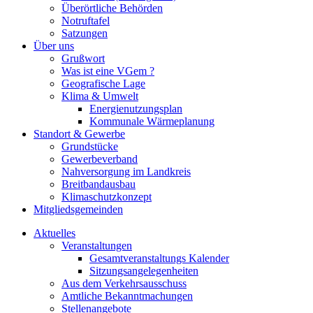
Überörtliche Behörden
Notruftafel
Satzungen
Über uns
Grußwort
Was ist eine VGem ?
Geografische Lage
Klima & Umwelt
Energienutzungsplan
Kommunale Wärmeplanung
Standort & Gewerbe
Grundstücke
Gewerbeverband
Nahversorgung im Landkreis
Breitbandausbau
Klimaschutzkonzept
Mitgliedsgemeinden
Aktuelles
Veranstaltungen
Gesamtveranstaltungs Kalender
Sitzungsangelegenheiten
Aus dem Verkehrsausschuss
Amtliche Bekanntmachungen
Stellenangebote