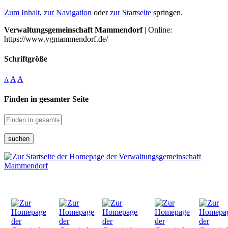
Zum Inhalt
,
zur Navigation
oder
zur Startseite
springen.
Verwaltungsgemeinschaft Mammendorf
| Online:
https://www.vgmammendorf.de/
Schriftgröße
A
A
A
Finden in gesamter Seite
suchen