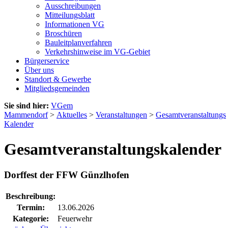
Ausschreibungen
Mitteilungsblatt
Informationen VG
Broschüren
Bauleitplanverfahren
Verkehrshinweise im VG-Gebiet
Bürgerservice
Über uns
Standort & Gewerbe
Mitgliedsgemeinden
Sie sind hier:
VGem
Mammendorf
>
Aktuelles
>
Veranstaltungen
>
Gesamtveranstaltungs
Kalender
Gesamtveranstaltungskalender
Dorffest der FFW Günzlhofen
Beschreibung:
Termin:
13.06.2026
Kategorie:
Feuerwehr