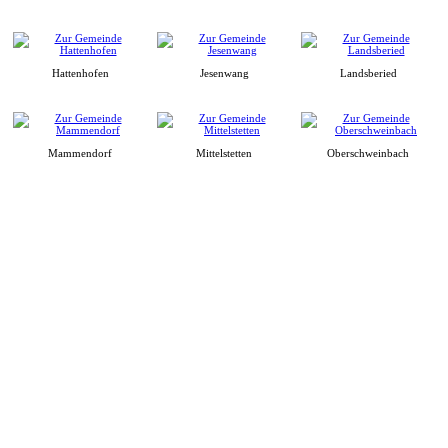
Hattenhofen
Jesenwang
Landsberied
Mammendorf
Mittelstetten
Oberschweinbach