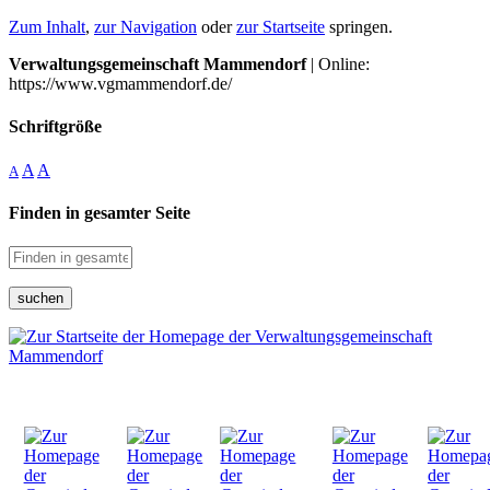
Zum Inhalt
,
zur Navigation
oder
zur Startseite
springen.
Verwaltungsgemeinschaft Mammendorf
| Online:
https://www.vgmammendorf.de/
Schriftgröße
A
A
A
Finden in gesamter Seite
suchen