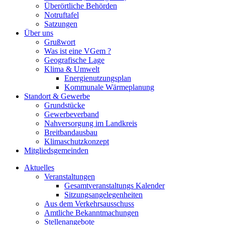
Überörtliche Behörden
Notruftafel
Satzungen
Über uns
Grußwort
Was ist eine VGem ?
Geografische Lage
Klima & Umwelt
Energienutzungsplan
Kommunale Wärmeplanung
Standort & Gewerbe
Grundstücke
Gewerbeverband
Nahversorgung im Landkreis
Breitbandausbau
Klimaschutzkonzept
Mitgliedsgemeinden
Aktuelles
Veranstaltungen
Gesamtveranstaltungs Kalender
Sitzungsangelegenheiten
Aus dem Verkehrsausschuss
Amtliche Bekanntmachungen
Stellenangebote