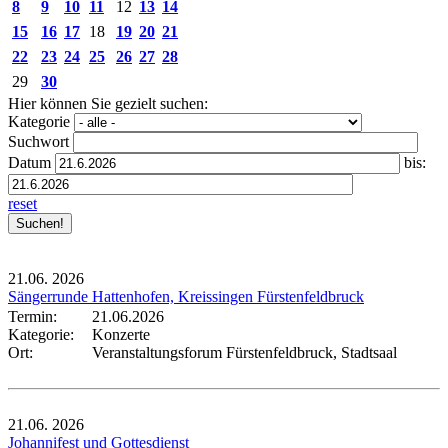
8
9
10
11
12
13
14
15
16
17
18
19
20
21
22
23
24
25
26
27
28
29
30
Hier können Sie gezielt suchen:
Kategorie
Suchwort
Datum
bis:
reset
21.06.
2026
Sängerrunde Hattenhofen, Kreissingen Fürstenfeldbruck
Termin:
21.06.2026
Kategorie:
Konzerte
Ort:
Veranstaltungsforum Fürstenfeldbruck, Stadtsaal
21.06.
2026
Johannifest und Gottesdienst