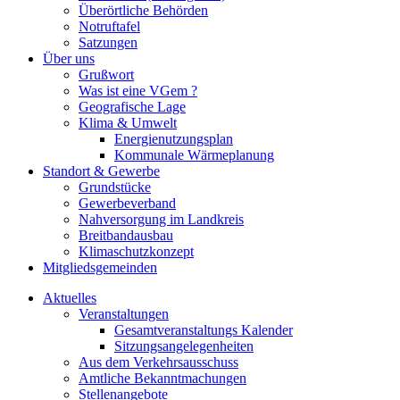
Überörtliche Behörden
Notruftafel
Satzungen
Über uns
Grußwort
Was ist eine VGem ?
Geografische Lage
Klima & Umwelt
Energienutzungsplan
Kommunale Wärmeplanung
Standort & Gewerbe
Grundstücke
Gewerbeverband
Nahversorgung im Landkreis
Breitbandausbau
Klimaschutzkonzept
Mitgliedsgemeinden
Aktuelles
Veranstaltungen
Gesamtveranstaltungs Kalender
Sitzungsangelegenheiten
Aus dem Verkehrsausschuss
Amtliche Bekanntmachungen
Stellenangebote