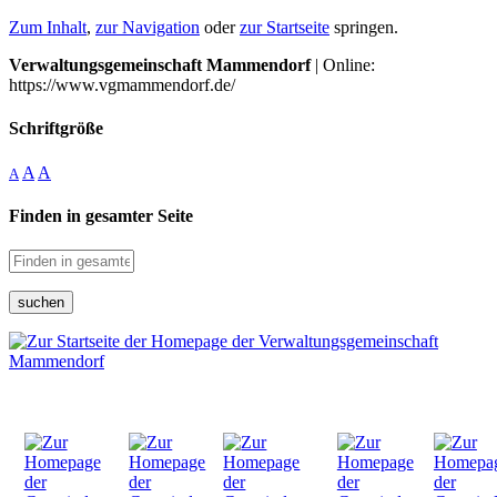
Zum Inhalt
,
zur Navigation
oder
zur Startseite
springen.
Verwaltungsgemeinschaft Mammendorf
| Online:
https://www.vgmammendorf.de/
Schriftgröße
A
A
A
Finden in gesamter Seite
suchen