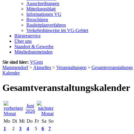
Ausschreibungen
Mitteilungsblatt
Informationen VG
Broschüren
Bauleitplanverfahren
Verkehrshinweise im VG-Gebiet
Bürgerservice
Über uns
Standort & Gewerbe
Mitgliedsgemeinden
Sie sind hier:
VGem
Mammendorf
>
Aktuelles
>
Veranstaltungen
>
Gesamtveranstaltungs
Kalender
Gesamtveranstaltungskalender
Juni
2026
Mo
Di
Mi
Do
Fr
Sa
So
1
2
3
4
5
6
7