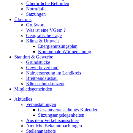
Überörtliche Behörden
Notruftafel
Satzungen
Über uns
Grußwort
Was ist eine VGem ?
Geografische Lage
Klima & Umwelt
Energienutzungsplan
Kommunale Wärmeplanung
Standort & Gewerbe
Grundstücke
Gewerbeverband
Nahversorgung im Landkreis
Breitbandausbau
Klimaschutzkonzept
Mitgliedsgemeinden
Aktuelles
Veranstaltungen
Gesamtveranstaltungs Kalender
Sitzungsangelegenheiten
Aus dem Verkehrsausschuss
Amtliche Bekanntmachungen
Stellenangebote