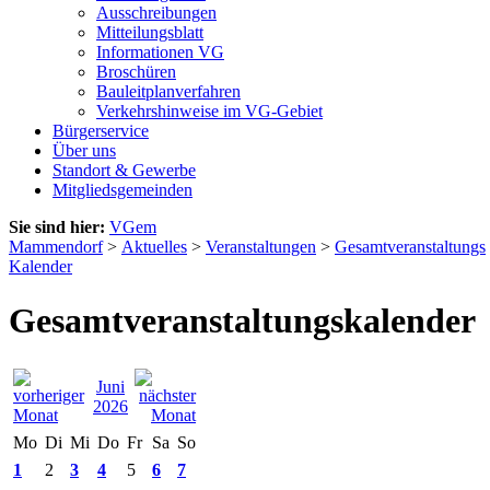
Ausschreibungen
Mitteilungsblatt
Informationen VG
Broschüren
Bauleitplanverfahren
Verkehrshinweise im VG-Gebiet
Bürgerservice
Über uns
Standort & Gewerbe
Mitgliedsgemeinden
Sie sind hier:
VGem
Mammendorf
>
Aktuelles
>
Veranstaltungen
>
Gesamtveranstaltungs
Kalender
Gesamtveranstaltungskalender
Juni
2026
Mo
Di
Mi
Do
Fr
Sa
So
1
2
3
4
5
6
7