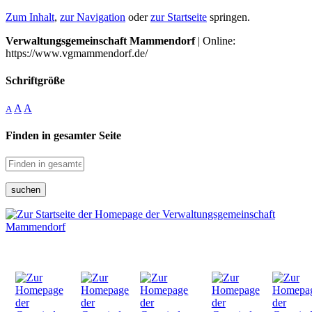
Zum Inhalt
,
zur Navigation
oder
zur Startseite
springen.
Verwaltungsgemeinschaft Mammendorf
| Online:
https://www.vgmammendorf.de/
Schriftgröße
A
A
A
Finden in gesamter Seite
suchen