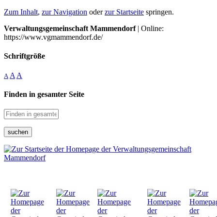
Zum Inhalt
,
zur Navigation
oder
zur Startseite
springen.
Verwaltungsgemeinschaft Mammendorf
| Online:
https://www.vgmammendorf.de/
Schriftgröße
A
A
A
Finden in gesamter Seite
suchen