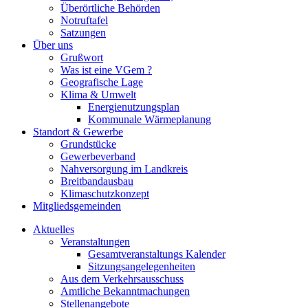
Überörtliche Behörden
Notruftafel
Satzungen
Über uns
Grußwort
Was ist eine VGem ?
Geografische Lage
Klima & Umwelt
Energienutzungsplan
Kommunale Wärmeplanung
Standort & Gewerbe
Grundstücke
Gewerbeverband
Nahversorgung im Landkreis
Breitbandausbau
Klimaschutzkonzept
Mitgliedsgemeinden
Aktuelles
Veranstaltungen
Gesamtveranstaltungs Kalender
Sitzungsangelegenheiten
Aus dem Verkehrsausschuss
Amtliche Bekanntmachungen
Stellenangebote