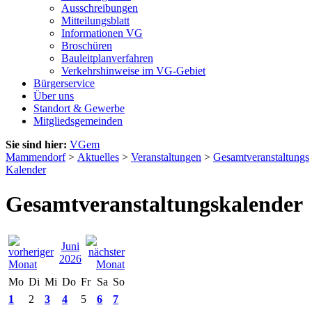
Ausschreibungen
Mitteilungsblatt
Informationen VG
Broschüren
Bauleitplanverfahren
Verkehrshinweise im VG-Gebiet
Bürgerservice
Über uns
Standort & Gewerbe
Mitgliedsgemeinden
Sie sind hier:
VGem
Mammendorf
>
Aktuelles
>
Veranstaltungen
>
Gesamtveranstaltungs
Kalender
Gesamtveranstaltungskalender
Juni
2026
Mo
Di
Mi
Do
Fr
Sa
So
1
2
3
4
5
6
7