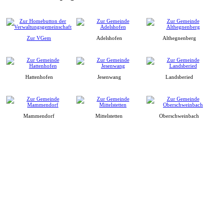
Zur VGem
Adelshofen
Althegnenberg
Hattenhofen
Jesenwang
Landsberied
Mammendorf
Mittelstetten
Oberschweinbach