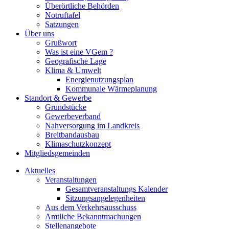
Überörtliche Behörden
Notruftafel
Satzungen
Über uns
Grußwort
Was ist eine VGem ?
Geografische Lage
Klima & Umwelt
Energienutzungsplan
Kommunale Wärmeplanung
Standort & Gewerbe
Grundstücke
Gewerbeverband
Nahversorgung im Landkreis
Breitbandausbau
Klimaschutzkonzept
Mitgliedsgemeinden
Aktuelles
Veranstaltungen
Gesamtveranstaltungs Kalender
Sitzungsangelegenheiten
Aus dem Verkehrsausschuss
Amtliche Bekanntmachungen
Stellenangebote