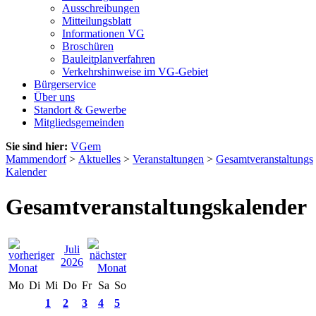
Ausschreibungen
Mitteilungsblatt
Informationen VG
Broschüren
Bauleitplanverfahren
Verkehrshinweise im VG-Gebiet
Bürgerservice
Über uns
Standort & Gewerbe
Mitgliedsgemeinden
Sie sind hier:
VGem
Mammendorf
>
Aktuelles
>
Veranstaltungen
>
Gesamtveranstaltungs
Kalender
Gesamtveranstaltungskalender
Juli
2026
Mo
Di
Mi
Do
Fr
Sa
So
1
2
3
4
5