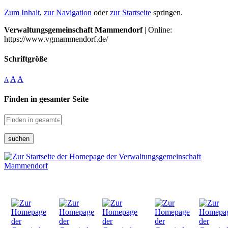
Zum Inhalt
,
zur Navigation
oder
zur Startseite
springen.
Verwaltungsgemeinschaft Mammendorf
| Online:
https://www.vgmammendorf.de/
Schriftgröße
A
A
A
Finden in gesamter Seite
suchen