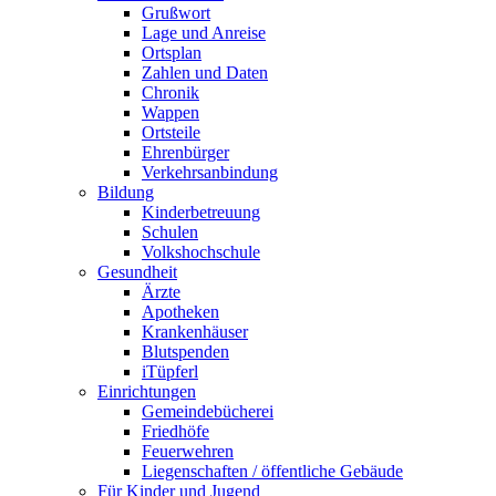
Grußwort
Lage und Anreise
Ortsplan
Zahlen und Daten
Chronik
Wappen
Ortsteile
Ehrenbürger
Verkehrsanbindung
Bildung
Kinderbetreuung
Schulen
Volkshochschule
Gesundheit
Ärzte
Apotheken
Krankenhäuser
Blutspenden
iTüpferl
Einrichtungen
Gemeindebücherei
Friedhöfe
Feuerwehren
Liegenschaften / öffentliche Gebäude
Für Kinder und Jugend