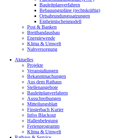
Bauleitplanverfahren
Bebauungspläne (rechtskräftig)
Ortsabrundungssatzungen
Einheimischenmodell
Post & Banken
Breitbandausbau
Energiewende
Klima & Umwelt
Nahversorgung
Aktuelles
Projekte
Veranstaltungen
Bekanntmachungen
Aus dem Rathaus
Stellenangebote
Bauleitplanverfahren
Ausschreibungen
Mitteilungsblatt
Finsterbach Kurier
Infos Blackout
Hallenbelegung
Ferienprogramm
Klima & Umwelt
Rathaus & Service