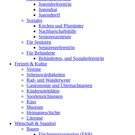
Jugendreferent/in
Jugendrat
Jugendtreff
Soziales
Kirchen und Pfarrämter
Nachbarschaftshilfe
Seniorenzentrum
Für Senioren
Seniorenreferent/in
Für Behinderte
Behinderten- und Sozialreferent/in
Freizeit & Kultur
Vereine
Sehenswürdigkeiten
Rad- und Wanderwege
Gastronomie und Übernachtungen
Kinderspielplätze
Sporteinrichtungen
Kino
Museum
Heimatgeschichte
Literatur
Wirtschaft & Standort
Bauen
Flächennutzungsplan (FNP)