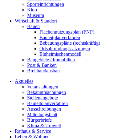
Sporteinrichtungen
Kino
Museum
Wirtschaft & Standort
Bauen
Flächennutzungsplan (FNP)
Bauleitplanverfahren
Bebauungspläne (rechtskräftig)
Ortsabrundungssatzungen
Einheimischenmodell
Baugebiete / Immobilien
Post & Banken
Breitbandausbau
Aktuelles
Veranstaltungen
Bekanntmachungen
Stellenangebote
Bauleitplanverfahren
Ausschreibungen
Mitteilungsblatt
Bürgerbriefe
Klima & Umwelt
Rathaus & Service
Leben & Wohnen