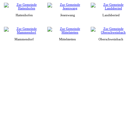
Hattenhofen
Jesenwang
Landsberied
Mammendorf
Mittelstetten
Oberschweinbach