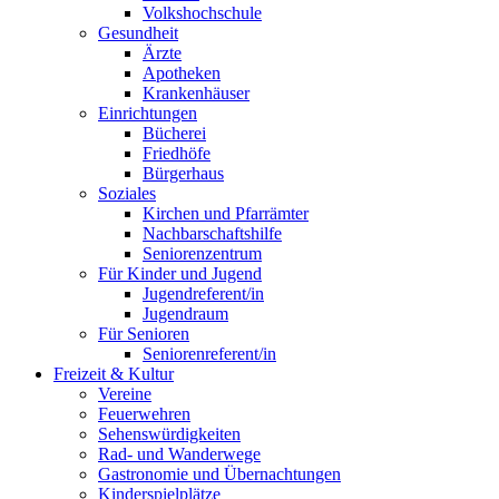
Volkshochschule
Gesundheit
Ärzte
Apotheken
Krankenhäuser
Einrichtungen
Bücherei
Friedhöfe
Bürgerhaus
Soziales
Kirchen und Pfarrämter
Nachbarschaftshilfe
Seniorenzentrum
Für Kinder und Jugend
Jugendreferent/in
Jugendraum
Für Senioren
Seniorenreferent/in
Freizeit & Kultur
Vereine
Feuerwehren
Sehenswürdigkeiten
Rad- und Wanderwege
Gastronomie und Übernachtungen
Kinderspielplätze