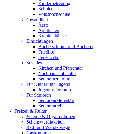
Kinderbetreuung
Schulen
Volkshochschule
Gesundheit
Ärzte
Apotheken
Krankenhäuser
Einrichtungen
Bücherschrank und Bücherei
Friedhof
Feuerwehr
Soziales
Kirchen und Pfarrämter
Nachbarschaftshilfe
Seniorenzentrum
Für Kinder und Jugend
Jugendreferent/in
Für Senioren
Seniorenreferent/in
Seniorentreff
Freizeit & Kultur
Vereine & Organisationen
Sehenswürdigkeiten
Rad- und Wanderwege
Gastronomie