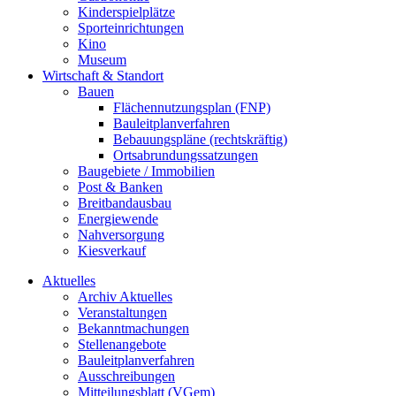
Kinderspielplätze
Sporteinrichtungen
Kino
Museum
Wirtschaft & Standort
Bauen
Flächennutzungsplan (FNP)
Bauleitplanverfahren
Bebauungspläne (rechtskräftig)
Ortsabrundungssatzungen
Baugebiete / Immobilien
Post & Banken
Breitbandausbau
Energiewende
Nahversorgung
Kiesverkauf
Aktuelles
Archiv Aktuelles
Veranstaltungen
Bekanntmachungen
Stellenangebote
Bauleitplanverfahren
Ausschreibungen
Mitteilungsblatt (VGem)