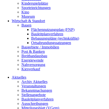
Kinderspielplätze
Sporteinrichtungen
Kino
Museum
Wirtschaft & Standort
Bauen
Flächennutzungsplan (FNP)
Bauleitplanverfahren
Bebauungspläne (rechtskräftig)
Ortsabrundungssatzungen
Baugebiete / Immobilien
Post & Banken
Breitbandausbau
Energiewende
Nahversorgung
Kiesverkauf
Aktuelles
Archiv Aktuelles
Veranstaltungen
Bekanntmachungen
Stellenangebote
Bauleitplanverfahren
Ausschreibungen
Mitteilungsblatt (VGem)