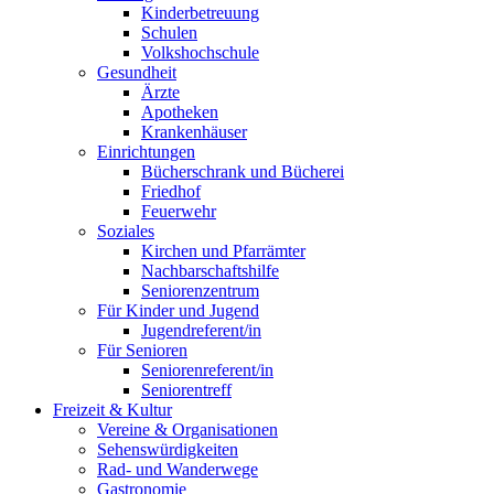
Kinderbetreuung
Schulen
Volkshochschule
Gesundheit
Ärzte
Apotheken
Krankenhäuser
Einrichtungen
Bücherschrank und Bücherei
Friedhof
Feuerwehr
Soziales
Kirchen und Pfarrämter
Nachbarschaftshilfe
Seniorenzentrum
Für Kinder und Jugend
Jugendreferent/in
Für Senioren
Seniorenreferent/in
Seniorentreff
Freizeit & Kultur
Vereine & Organisationen
Sehenswürdigkeiten
Rad- und Wanderwege
Gastronomie