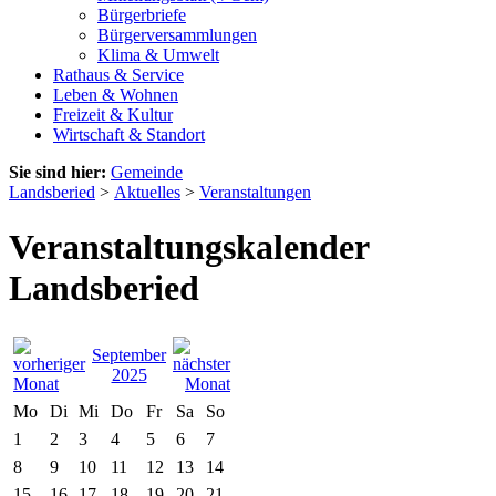
Bürgerbriefe
Bürgerversammlungen
Klima & Umwelt
Rathaus & Service
Leben & Wohnen
Freizeit & Kultur
Wirtschaft & Standort
Sie sind hier:
Gemeinde
Landsberied
>
Aktuelles
>
Veranstaltungen
Veranstaltungskalender
Landsberied
September
2025
Mo
Di
Mi
Do
Fr
Sa
So
1
2
3
4
5
6
7
8
9
10
11
12
13
14
15
16
17
18
19
20
21