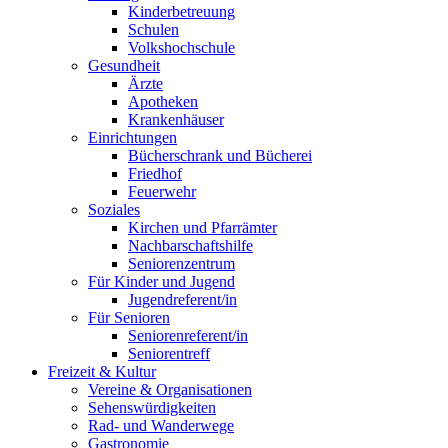
Kinderbetreuung
Schulen
Volkshochschule
Gesundheit
Ärzte
Apotheken
Krankenhäuser
Einrichtungen
Bücherschrank und Bücherei
Friedhof
Feuerwehr
Soziales
Kirchen und Pfarrämter
Nachbarschaftshilfe
Seniorenzentrum
Für Kinder und Jugend
Jugendreferent/in
Für Senioren
Seniorenreferent/in
Seniorentreff
Freizeit & Kultur
Vereine & Organisationen
Sehenswürdigkeiten
Rad- und Wanderwege
Gastronomie