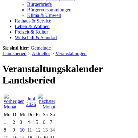
Bürgerbriefe
Bürgerversammlungen
Klima & Umwelt
Rathaus & Service
Leben & Wohnen
Freizeit & Kultur
Wirtschaft & Standort
Sie sind hier:
Gemeinde
Landsberied
>
Aktuelles
>
Veranstaltungen
Veranstaltungskalender
Landsberied
Juni
2026
Mo
Di
Mi
Do
Fr
Sa
So
1
2
3
4
5
6
7
8
9
10
11
12
13
14
15
16
17
18
19
20
21