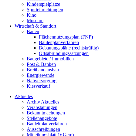
Kinderspielplätze
Sporteinrichtungen
Kino
Museum
Wirtschaft & Standort
Bauen
Flächennutzungsplan (FNP)
Bauleitplanverfahren
Bebauungspläne (rechtskräftig)
Ortsabrundungssatzungen
Baugebiete / Immobilien
Post & Banken
Breitbandausbau
Energiewende
Nahversorgung
Kiesverkauf
Aktuelles
Archiv Aktuelles
Veranstaltungen
Bekanntmachungen
Stellenangebote
Bauleitplanverfahren
Ausschreibungen
Mitteilungsblatt (VGem)