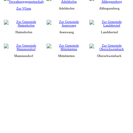
Zur VGem
Adelshofen
Althegnenberg
Hattenhofen
Jesenwang
Landsberied
Mammendorf
Mittelstetten
Oberschweinbach