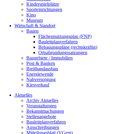
Kinderspielplätze
Sporteinrichtungen
Kino
Museum
Wirtschaft & Standort
Bauen
Flächennutzungsplan (FNP)
Bauleitplanverfahren
Bebauungspläne (rechtskräftig)
Ortsabrundungssatzungen
Baugebiete / Immobilien
Post & Banken
Breitbandausbau
Energiewende
Nahversorgung
Kiesverkauf
Aktuelles
Archiv Aktuelles
Veranstaltungen
Bekanntmachungen
Stellenangebote
Bauleitplanverfahren
Ausschreibungen
Mitteilungsblatt (VGem)