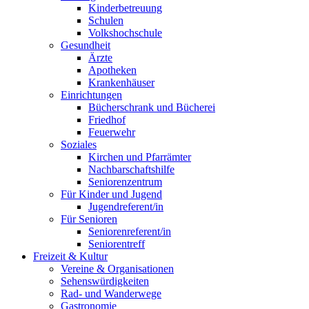
Kinderbetreuung
Schulen
Volkshochschule
Gesundheit
Ärzte
Apotheken
Krankenhäuser
Einrichtungen
Bücherschrank und Bücherei
Friedhof
Feuerwehr
Soziales
Kirchen und Pfarrämter
Nachbarschaftshilfe
Seniorenzentrum
Für Kinder und Jugend
Jugendreferent/in
Für Senioren
Seniorenreferent/in
Seniorentreff
Freizeit & Kultur
Vereine & Organisationen
Sehenswürdigkeiten
Rad- und Wanderwege
Gastronomie