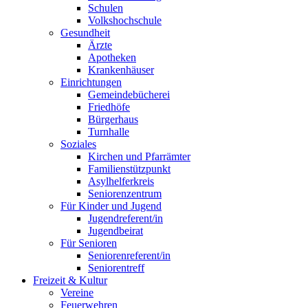
Schulen
Volkshochschule
Gesundheit
Ärzte
Apotheken
Krankenhäuser
Einrichtungen
Gemeindebücherei
Friedhöfe
Bürgerhaus
Turnhalle
Soziales
Kirchen und Pfarrämter
Familienstützpunkt
Asylhelferkreis
Seniorenzentrum
Für Kinder und Jugend
Jugendreferent/in
Jugendbeirat
Für Senioren
Seniorenreferent/in
Seniorentreff
Freizeit & Kultur
Vereine
Feuerwehren