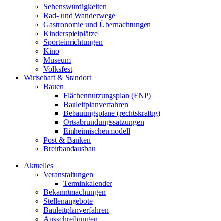
Sehenswürdigkeiten
Rad- und Wanderwege
Gastronomie und Übernachtungen
Kinderspielplätze
Sporteinrichtungen
Kino
Museum
Volksfest
Wirtschaft & Standort
Bauen
Flächennutzungsplan (FNP)
Bauleitplanverfahren
Bebauungspläne (rechtskräftig)
Ortsabrundungssatzungen
Einheimischenmodell
Post & Banken
Breitbandausbau
Aktuelles
Veranstaltungen
Terminkalender
Bekanntmachungen
Stellenangebote
Bauleitplanverfahren
Ausschreibungen