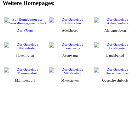
Weitere Homepages:
Zur VGem
Adelshofen
Althegnenberg
Hattenhofen
Jesenwang
Landsberied
Mammendorf
Mittelstetten
Oberschweinbach