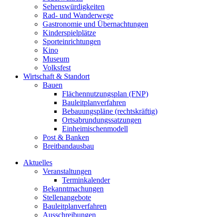
Sehenswürdigkeiten
Rad- und Wanderwege
Gastronomie und Übernachtungen
Kinderspielplätze
Sporteinrichtungen
Kino
Museum
Volksfest
Wirtschaft & Standort
Bauen
Flächennutzungsplan (FNP)
Bauleitplanverfahren
Bebauungspläne (rechtskräftig)
Ortsabrundungssatzungen
Einheimischenmodell
Post & Banken
Breitbandausbau
Aktuelles
Veranstaltungen
Terminkalender
Bekanntmachungen
Stellenangebote
Bauleitplanverfahren
Ausschreibungen