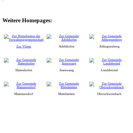
Weitere Homepages:
Zur VGem
Adelshofen
Althegnenberg
Hattenhofen
Jesenwang
Landsberied
Mammendorf
Mittelstetten
Oberschweinbach