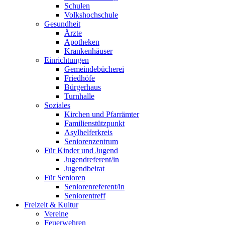
Schulen
Volkshochschule
Gesundheit
Ärzte
Apotheken
Krankenhäuser
Einrichtungen
Gemeindebücherei
Friedhöfe
Bürgerhaus
Turnhalle
Soziales
Kirchen und Pfarrämter
Familienstützpunkt
Asylhelferkreis
Seniorenzentrum
Für Kinder und Jugend
Jugendreferent/in
Jugendbeirat
Für Senioren
Seniorenreferent/in
Seniorentreff
Freizeit & Kultur
Vereine
Feuerwehren