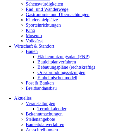
Sehenswürdigkeiten
Rad- und Wanderwege
Gastronomie und Übernachtungen
Kinderspielplätze
Sporteinrichtungen
Kino
Museum
Volksfest
Wirtschaft & Standort
Bauen
Flächennutzungsplan (FNP)
Bauleitplanverfahren
Bebauungspläne (rechtskräftig)
Ortsabrundungssatzungen
Einheimischenmodell
Post & Banken
Breitbandausbau
Aktuelles
Veranstaltungen
Terminkalender
Bekanntmachungen
Stellenangebote
Bauleitplanverfahren
Ausschreibungen