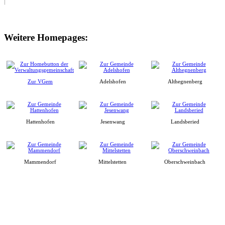
Weitere Homepages:
Zur VGem
Adelshofen
Althegnenberg
Hattenhofen
Jesenwang
Landsberied
Mammendorf
Mittelstetten
Oberschweinbach