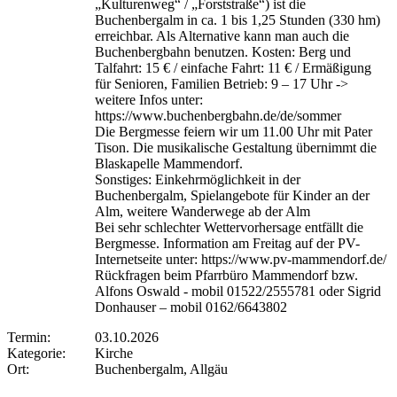
„Kulturenweg“ / „Forststraße“) ist die
Buchenbergalm in ca. 1 bis 1,25 Stunden (330 hm)
erreichbar. Als Alternative kann man auch die
Buchenbergbahn benutzen. Kosten: Berg und
Talfahrt: 15 € / einfache Fahrt: 11 € / Ermäßigung
für Senioren, Familien Betrieb: 9 – 17 Uhr ->
weitere Infos unter:
https://www.buchenbergbahn.de/de/sommer
Die Bergmesse feiern wir um 11.00 Uhr mit Pater
Tison. Die musikalische Gestaltung übernimmt die
Blaskapelle Mammendorf.
Sonstiges: Einkehrmöglichkeit in der
Buchenbergalm, Spielangebote für Kinder an der
Alm, weitere Wanderwege ab der Alm
Bei sehr schlechter Wettervorhersage entfällt die
Bergmesse. Information am Freitag auf der PV-
Internetseite unter: https://www.pv-mammendorf.de/
Rückfragen beim Pfarrbüro Mammendorf bzw.
Alfons Oswald - mobil 01522/2555781 oder Sigrid
Donhauser – mobil 0162/6643802
Termin:
03.10.2026
Kategorie:
Kirche
Ort:
Buchenbergalm, Allgäu