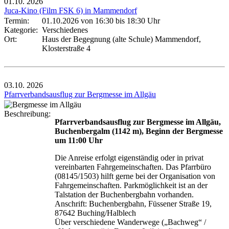
01.10.
2026
Juca-Kino (Film FSK 6) in Mammendorf
Termin:
01.10.2026 von 16:30
bis 18:30 Uhr
Kategorie:
Verschiedenes
Ort:
Haus der Begegnung (alte Schule) Mammendorf,
Klosterstraße 4
03.10.
2026
Pfarrverbandsausflug zur Bergmesse im Allgäu
Beschreibung:
Pfarrverbandsausflug zur Bergmesse im Allgäu,
Buchenbergalm (1142 m), Beginn der Bergmesse
um 11:00 Uhr
Die Anreise erfolgt eigenständig oder in privat
vereinbarten Fahrgemeinschaften. Das Pfarrbüro
(08145/1503) hilft gerne bei der Organisation von
Fahrgemeinschaften. Parkmöglichkeit ist an der
Talstation der Buchenbergbahn vorhanden.
Anschrift: Buchenbergbahn, Füssener Straße 19,
87642 Buching/Halblech
Über verschiedene Wanderwege („Bachweg“ /