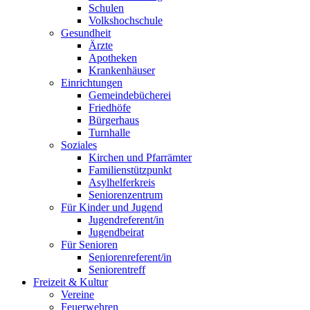
Schulen
Volkshochschule
Gesundheit
Ärzte
Apotheken
Krankenhäuser
Einrichtungen
Gemeindebücherei
Friedhöfe
Bürgerhaus
Turnhalle
Soziales
Kirchen und Pfarrämter
Familienstützpunkt
Asylhelferkreis
Seniorenzentrum
Für Kinder und Jugend
Jugendreferent/in
Jugendbeirat
Für Senioren
Seniorenreferent/in
Seniorentreff
Freizeit & Kultur
Vereine
Feuerwehren