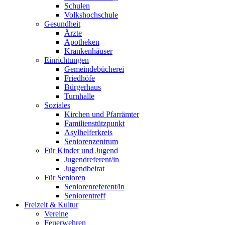
Schulen
Volkshochschule
Gesundheit
Ärzte
Apotheken
Krankenhäuser
Einrichtungen
Gemeindebücherei
Friedhöfe
Bürgerhaus
Turnhalle
Soziales
Kirchen und Pfarrämter
Familienstützpunkt
Asylhelferkreis
Seniorenzentrum
Für Kinder und Jugend
Jugendreferent/in
Jugendbeirat
Für Senioren
Seniorenreferent/in
Seniorentreff
Freizeit & Kultur
Vereine
Feuerwehren