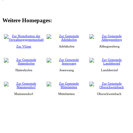
Weitere Homepages:
Zur VGem
Adelshofen
Althegnenberg
Hattenhofen
Jesenwang
Landsberied
Mammendorf
Mittelstetten
Oberschweinbach