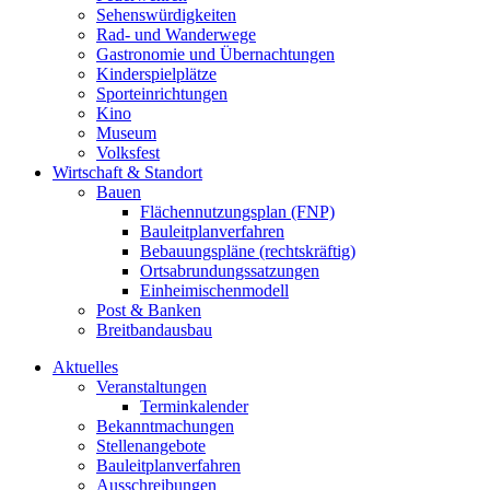
Sehenswürdigkeiten
Rad- und Wanderwege
Gastronomie und Übernachtungen
Kinderspielplätze
Sporteinrichtungen
Kino
Museum
Volksfest
Wirtschaft & Standort
Bauen
Flächennutzungsplan (FNP)
Bauleitplanverfahren
Bebauungspläne (rechtskräftig)
Ortsabrundungssatzungen
Einheimischenmodell
Post & Banken
Breitbandausbau
Aktuelles
Veranstaltungen
Terminkalender
Bekanntmachungen
Stellenangebote
Bauleitplanverfahren
Ausschreibungen