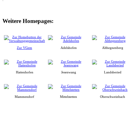
Weitere Homepages:
Zur VGem
Adelshofen
Althegnenberg
Hattenhofen
Jesenwang
Landsberied
Mammendorf
Mittelstetten
Oberschweinbach