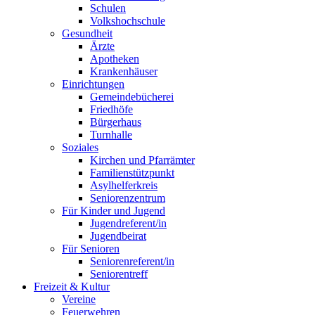
Schulen
Volkshochschule
Gesundheit
Ärzte
Apotheken
Krankenhäuser
Einrichtungen
Gemeindebücherei
Friedhöfe
Bürgerhaus
Turnhalle
Soziales
Kirchen und Pfarrämter
Familienstützpunkt
Asylhelferkreis
Seniorenzentrum
Für Kinder und Jugend
Jugendreferent/in
Jugendbeirat
Für Senioren
Seniorenreferent/in
Seniorentreff
Freizeit & Kultur
Vereine
Feuerwehren