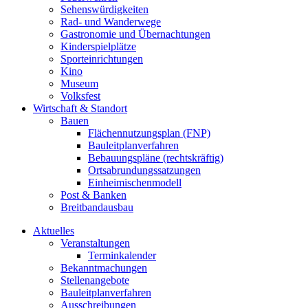
Sehenswürdigkeiten
Rad- und Wanderwege
Gastronomie und Übernachtungen
Kinderspielplätze
Sporteinrichtungen
Kino
Museum
Volksfest
Wirtschaft & Standort
Bauen
Flächennutzungsplan (FNP)
Bauleitplanverfahren
Bebauungspläne (rechtskräftig)
Ortsabrundungssatzungen
Einheimischenmodell
Post & Banken
Breitbandausbau
Aktuelles
Veranstaltungen
Terminkalender
Bekanntmachungen
Stellenangebote
Bauleitplanverfahren
Ausschreibungen