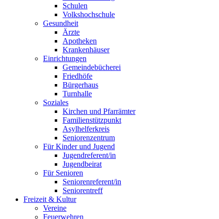
Schulen
Volkshochschule
Gesundheit
Ärzte
Apotheken
Krankenhäuser
Einrichtungen
Gemeindebücherei
Friedhöfe
Bürgerhaus
Turnhalle
Soziales
Kirchen und Pfarrämter
Familienstützpunkt
Asylhelferkreis
Seniorenzentrum
Für Kinder und Jugend
Jugendreferent/in
Jugendbeirat
Für Senioren
Seniorenreferent/in
Seniorentreff
Freizeit & Kultur
Vereine
Feuerwehren