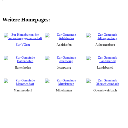
Weitere Homepages:
Zur VGem
Adelshofen
Althegnenberg
Hattenhofen
Jesenwang
Landsberied
Mammendorf
Mittelstetten
Oberschweinbach