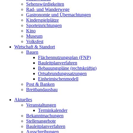
Sehenswürdigkeiten
Rad- und Wanderwege
Gastronomie und Übernachtungen
Kinderspielplätze
Sporteinrichtungen
Kino
Museum
Volksfest
Wirtschaft & Standort
Bauen
Flächennutzungsplan (FNP)
Bauleitplanverfahren
Bebauungspläne (rechtskräftig)
Ortsabrundungssatzungen
Einheimischenmodell
Post & Banken
Breitbandausbau
Aktuelles
Veranstaltungen
Terminkalender
Bekanntmachungen
Stellenangebote
Bauleitplanverfahren
Ausschreibungen