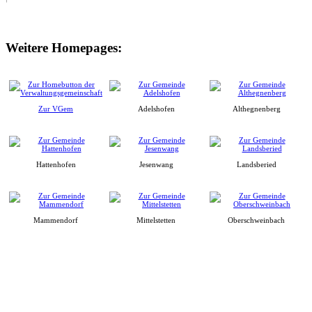
Weitere Homepages:
Zur VGem
Adelshofen
Althegnenberg
Hattenhofen
Jesenwang
Landsberied
Mammendorf
Mittelstetten
Oberschweinbach