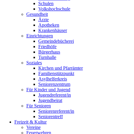
Schulen
Volkshochschule
Gesundheit
Ärzte
Apotheken
Krankenhäuser
Einrichtungen
Gemeindebücherei
Friedhöfe
Bürgerhaus
Turnhalle
Soziales
Kirchen und Pfarrämter
Familienstützpunkt
Asylhelferkreis
Seniorenzentrum
Für Kinder und Jugend
Jugendreferent/in
Jugendbeirat
Für Senioren
Seniorenreferent/in
Seniorentreff
Freizeit & Kultur
Vereine
Feuerwehren