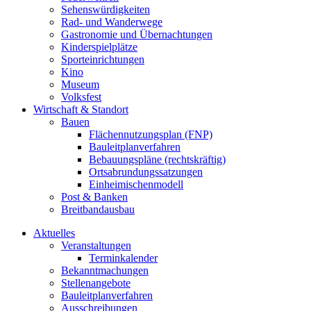
Sehenswürdigkeiten
Rad- und Wanderwege
Gastronomie und Übernachtungen
Kinderspielplätze
Sporteinrichtungen
Kino
Museum
Volksfest
Wirtschaft & Standort
Bauen
Flächennutzungsplan (FNP)
Bauleitplanverfahren
Bebauungspläne (rechtskräftig)
Ortsabrundungssatzungen
Einheimischenmodell
Post & Banken
Breitbandausbau
Aktuelles
Veranstaltungen
Terminkalender
Bekanntmachungen
Stellenangebote
Bauleitplanverfahren
Ausschreibungen