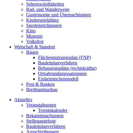
Sehenswürdigkeiten
Rad- und Wanderwege
Gastronomie und Übernachtungen
Kinderspielplätze
Sporteinrichtungen
Kino
Museum
Volksfest
Wirtschaft & Standort
Bauen
Flächennutzungsplan (FNP)
Bauleitplanverfahren
Bebauungspläne (rechtskräftig)
Ortsabrundungssatzungen
Einheimischenmodell
Post & Banken
Breitbandausbau
Aktuelles
Veranstaltungen
Terminkalender
Bekanntmachungen
Stellenangebote
Bauleitplanverfahren
Ausschreibungen