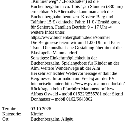
„Kulturenweg“ / „Forststraße“) ist die
Buchenbergalm in ca. 1 bis 1,25 Stunden (330 hm)
erreichbar. Als Alternative kann man auch die
Buchenbergbahn benutzen. Kosten: Berg und
Talfahrt: 15 € / einfache Fahrt: 11 € / Ermäßigung
für Senioren, Familien Betrieb: 9 – 17 Uhr ->
weitere Infos unter:
https://www.buchenbergbahn.de/de/sommer
Die Bergmesse feiern wir um 11.00 Uhr mit Pater
Tison. Die musikalische Gestaltung übernimmt die
Blaskapelle Mammendorf.
Sonstiges: Einkehrmöglichkeit in der
Buchenbergalm, Spielangebote für Kinder an der
Alm, weitere Wanderwege ab der Alm
Bei sehr schlechter Wettervorhersage entfällt die
Bergmesse. Information am Freitag auf der PV-
Internetseite unter: https://www.pv-mammendorf.de/
Rückfragen beim Pfarrbüro Mammendorf bzw.
Alfons Oswald - mobil 01522/2555781 oder Sigrid
Donhauser – mobil 0162/6643802
Termin:
03.10.2026
Kategorie:
Kirche
Ort:
Buchenbergalm, Allgäu