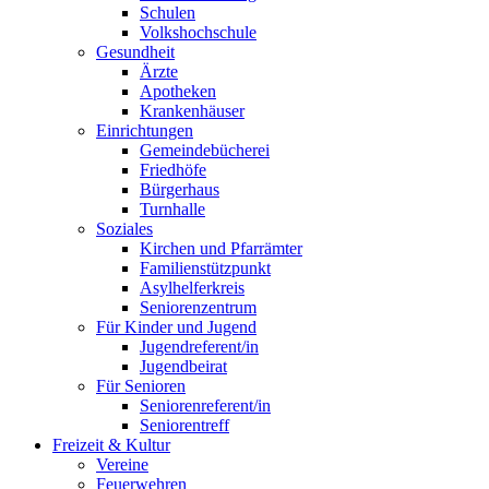
Schulen
Volkshochschule
Gesundheit
Ärzte
Apotheken
Krankenhäuser
Einrichtungen
Gemeindebücherei
Friedhöfe
Bürgerhaus
Turnhalle
Soziales
Kirchen und Pfarrämter
Familienstützpunkt
Asylhelferkreis
Seniorenzentrum
Für Kinder und Jugend
Jugendreferent/in
Jugendbeirat
Für Senioren
Seniorenreferent/in
Seniorentreff
Freizeit & Kultur
Vereine
Feuerwehren