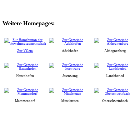
Weitere Homepages:
Zur VGem
Adelshofen
Althegnenberg
Hattenhofen
Jesenwang
Landsberied
Mammendorf
Mittelstetten
Oberschweinbach