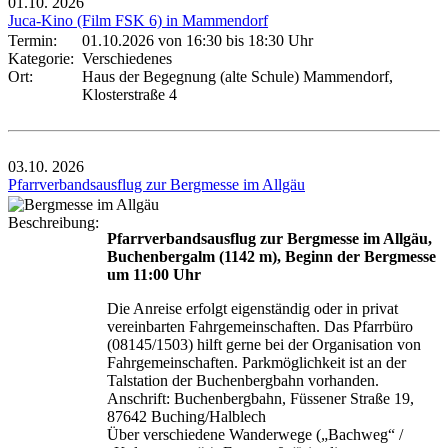
01.10.
2026
Juca-Kino (Film FSK 6) in Mammendorf
Termin:
01.10.2026 von 16:30
bis 18:30 Uhr
Kategorie:
Verschiedenes
Ort:
Haus der Begegnung (alte Schule) Mammendorf,
Klosterstraße 4
03.10.
2026
Pfarrverbandsausflug zur Bergmesse im Allgäu
Beschreibung:
Pfarrverbandsausflug zur Bergmesse im Allgäu,
Buchenbergalm (1142 m), Beginn der Bergmesse
um 11:00 Uhr
Die Anreise erfolgt eigenständig oder in privat
vereinbarten Fahrgemeinschaften. Das Pfarrbüro
(08145/1503) hilft gerne bei der Organisation von
Fahrgemeinschaften. Parkmöglichkeit ist an der
Talstation der Buchenbergbahn vorhanden.
Anschrift: Buchenbergbahn, Füssener Straße 19,
87642 Buching/Halblech
Über verschiedene Wanderwege („Bachweg“ /