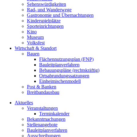
Sehenswürdigkeiten
Rad- und Wanderwege
Gastronomie und Übernachtungen
Kinderspielplätze
Sporteinrichtungen
Kino
Museum
Volksfest
Wirtschaft & Standort
Bauen
Flächennutzungsplan (FNP)
Bauleitplanverfahren
Bebauungspläne (rechtskräftig)
Ortsabrundungssatzungen
Einheimischenmodell
Post & Banken
Breitbandausbau
Aktuelles
Veranstaltungen
Terminkalender
Bekanntmachungen
Stellenangebote
Bauleitplanverfahren
Ausschreibungen