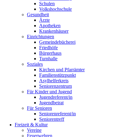
Schulen
Volkshochschule
Gesundheit
Ärzte
Apotheken
Krankenhäuser
Einrichtungen
Gemeindebücherei
Friedhöfe
Bürgerhaus
Turnhalle
Soziales
Kirchen und Pfarrämter
Familienstützpunkt
Asylhelferkreis
Seniorenzentrum
Für Kinder und Jugend
Jugendreferent/in
Jugendbeirat
Für Senioren
Seniorenreferent/in
Seniorentreff
Freizeit & Kultur
Vereine
Feuerwehren