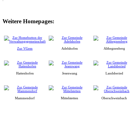
Weitere Homepages:
Zur VGem
Adelshofen
Althegnenberg
Hattenhofen
Jesenwang
Landsberied
Mammendorf
Mittelstetten
Oberschweinbach