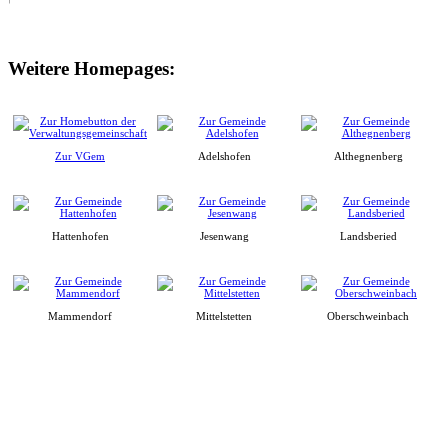
Weitere Homepages:
Zur VGem
Adelshofen
Althegnenberg
Hattenhofen
Jesenwang
Landsberied
Mammendorf
Mittelstetten
Oberschweinbach