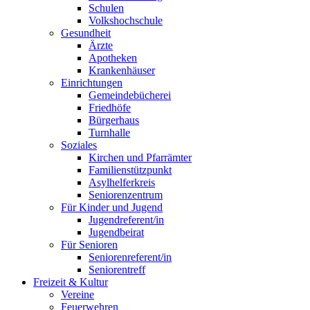
Schulen
Volkshochschule
Gesundheit
Ärzte
Apotheken
Krankenhäuser
Einrichtungen
Gemeindebücherei
Friedhöfe
Bürgerhaus
Turnhalle
Soziales
Kirchen und Pfarrämter
Familienstützpunkt
Asylhelferkreis
Seniorenzentrum
Für Kinder und Jugend
Jugendreferent/in
Jugendbeirat
Für Senioren
Seniorenreferent/in
Seniorentreff
Freizeit & Kultur
Vereine
Feuerwehren