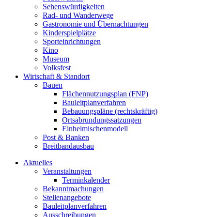
Sehenswürdigkeiten
Rad- und Wanderwege
Gastronomie und Übernachtungen
Kinderspielplätze
Sporteinrichtungen
Kino
Museum
Volksfest
Wirtschaft & Standort
Bauen
Flächennutzungsplan (FNP)
Bauleitplanverfahren
Bebauungspläne (rechtskräftig)
Ortsabrundungssatzungen
Einheimischenmodell
Post & Banken
Breitbandausbau
Aktuelles
Veranstaltungen
Terminkalender
Bekanntmachungen
Stellenangebote
Bauleitplanverfahren
Ausschreibungen